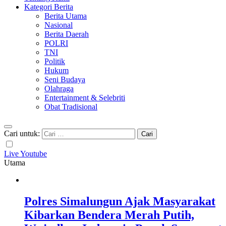
Kategori Berita
Berita Utama
Nasional
Berita Daerah
POLRI
TNI
Politik
Hukum
Seni Budaya
Olahraga
Entertainment & Selebriti
Obat Tradisional
Cari untuk:
Live Youtube
Utama
Polres Simalungun Ajak Masyarakat
Kibarkan Bendera Merah Putih,