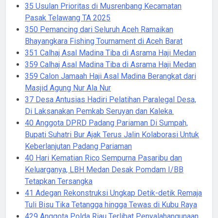
35 Usulan Prioritas di Musrenbang Kecamatan
Pasak Telawang TA 2025
350 Pemancing dari Seluruh Aceh Ramaikan
Bhayangkara Fishing Tournament di Aceh Barat
351 Calhaj Asal Madina Tiba di Asrama Haji Medan
359 Calhaj Asal Madina Tiba di Asrama Haji Medan
359 Calon Jamaah Haji Asal Madina Berangkat dari
Masjid Agung Nur Ala Nur
37 Desa Antusias Hadiri Pelatihan Paralegal Desa,
Di Laksanakan Pemkab Seruyan dan Kaleka.
40 Anggota DPRD Padang Pariaman Di Sumpah,
Bupati Suhatri Bur Ajak Terus Jalin Kolaborasi Untuk
Keberlanjutan Padang Pariaman
40 Hari Kematian Rico Sempurna Pasaribu dan
Keluarganya, LBH Medan Desak Pomdam I/BB
Tetapkan Tersangka
41 Adegan Rekonstruksi Ungkap Detik-detik Remaja
Tuli Bisu Tika Tetangga hingga Tewas di Kubu Raya
429 Anggota Polda Riau Terlibat Penyalahangunaan