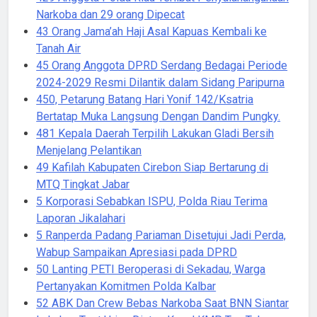
Narkoba dan 29 orang Dipecat
43 Orang Jama’ah Haji Asal Kapuas Kembali ke
Tanah Air
45 Orang Anggota DPRD Serdang Bedagai Periode
2024-2029 Resmi Dilantik dalam Sidang Paripurna
450, Petarung Batang Hari Yonif 142/Ksatria
Bertatap Muka Langsung Dengan Dandim Pungky.
481 Kepala Daerah Terpilih Lakukan Gladi Bersih
Menjelang Pelantikan
49 Kafilah Kabupaten Cirebon Siap Bertarung di
MTQ Tingkat Jabar
5 Korporasi Sebabkan ISPU, Polda Riau Terima
Laporan Jikalahari
5 Ranperda Padang Pariaman Disetujui Jadi Perda,
Wabup Sampaikan Apresiasi pada DPRD
50 Lanting PETI Beroperasi di Sekadau, Warga
Pertanyakan Komitmen Polda Kalbar
52 ABK Dan Crew Bebas Narkoba Saat BNN Siantar