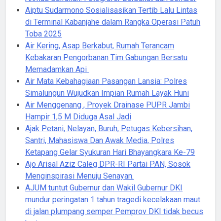
Aiptu Sudarmono Sosialisasikan Tertib Lalu Lintas
di Terminal Kabanjahe dalam Rangka Operasi Patuh
Toba 2025
Air Kering, Asap Berkabut, Rumah Terancam
Kebakaran Pengorbanan Tim Gabungan Bersatu
Memadamkan Api
Air Mata Kebahagiaan Pasangan Lansia: Polres
Simalungun Wujudkan Impian Rumah Layak Huni
Air Menggenang , Proyek Drainase PUPR Jambi
Hampir 1,5 M Diduga Asal Jadi
Ajak Petani, Nelayan, Buruh, Petugas Kebersihan,
Santri, Mahasiswa Dan Awak Media, Polres
Ketapang Gelar Syukuran Hari Bhayangkara Ke-79
Ajo Arisal Aziz Caleg DPR-RI Partai PAN, Sosok
Menginspirasi Menuju Senayan.
AJUM tuntut Gubernur dan Wakil Gubernur DKI
mundur peringatan 1 tahun tragedi kecelakaan maut
di jalan plumpang semper Pemprov DKI tidak becus