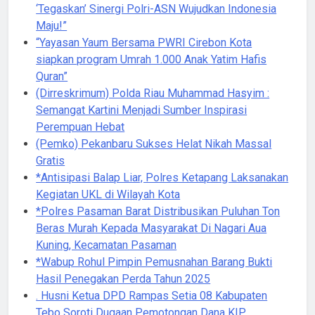
‘Tegaskan’ Sinergi Polri-ASN Wujudkan Indonesia
Maju!”
“Yayasan Yaum Bersama PWRI Cirebon Kota
siapkan program Umrah 1.000 Anak Yatim Hafis
Quran”
(Dirreskrimum) Polda Riau Muhammad Hasyim :
Semangat Kartini Menjadi Sumber Inspirasi
Perempuan Hebat
(Pemko) Pekanbaru Sukses Helat Nikah Massal
Gratis
*Antisipasi Balap Liar, Polres Ketapang Laksanakan
Kegiatan UKL di Wilayah Kota
*Polres Pasaman Barat Distribusikan Puluhan Ton
Beras Murah Kepada Masyarakat Di Nagari Aua
Kuning, Kecamatan Pasaman
*Wabup Rohul Pimpin Pemusnahan Barang Bukti
Hasil Penegakan Perda Tahun 2025
. Husni Ketua DPD Rampas Setia 08 Kabupaten
Tebo Soroti Dugaan Pemotongan Dana KIP