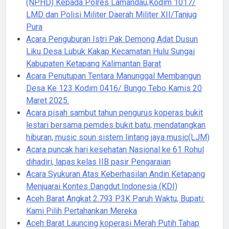
(NPHD) Kepada Polres Lamandau,Kodim 1017/
LMD dan Polisi Militer Daerah Militer XII/Tanjug
Pura
Acara Penguburan Istri Pak Demong Adat Dusun
Liku Desa Lubuk Kakap Kecamatan Hulu Sungai
Kabupaten Ketapang Kalimantan Barat
Acara Penutupan Tentara Manunggal Membangun
Desa Ke 123 Kodim 0416/ Bungo Tebo Kamis 20
Maret 2025.
Acara pisah sambut tahun pengurus koperas bukit
lestari bersama pemdes bukit batu, mendatangkan
hiburan, music soun sistem lintang jaya music(LJM)
Acara puncak hari kesehatan Nasional ke 61 Rohul
dihadiri, lapas kelas IIB pasir Pengaraian
Acara Syukuran Atas Keberhasilan Andin Ketapang
Menjuarai Kontes Dangdut Indonesia (KDI)
Aceh Barat Angkat 2.793 P3K Paruh Waktu, Bupati:
Kami Pilih Pertahankan Mereka
Aceh Barat Launcing koperasi Merah Putih Tahap