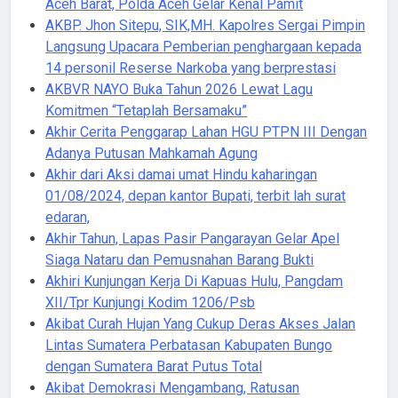
Aceh Barat, Polda Aceh Gelar Kenal Pamit
AKBP. Jhon Sitepu, SIK,MH. Kapolres Sergai Pimpin
Langsung Upacara Pemberian penghargaan kepada
14 personil Reserse Narkoba yang berprestasi
AKBVR NAYO Buka Tahun 2026 Lewat Lagu
Komitmen “Tetaplah Bersamaku”
Akhir Cerita Penggarap Lahan HGU PTPN III Dengan
Adanya Putusan Mahkamah Agung
Akhir dari Aksi damai umat Hindu kaharingan
01/08/2024, depan kantor Bupati, terbit lah surat
edaran,
Akhir Tahun, Lapas Pasir Pangarayan Gelar Apel
Siaga Nataru dan Pemusnahan Barang Bukti
Akhiri Kunjungan Kerja Di Kapuas Hulu, Pangdam
XII/Tpr Kunjungi Kodim 1206/Psb
Akibat Curah Hujan Yang Cukup Deras Akses Jalan
Lintas Sumatera Perbatasan Kabupaten Bungo
dengan Sumatera Barat Putus Total
Akibat Demokrasi Mengambang, Ratusan