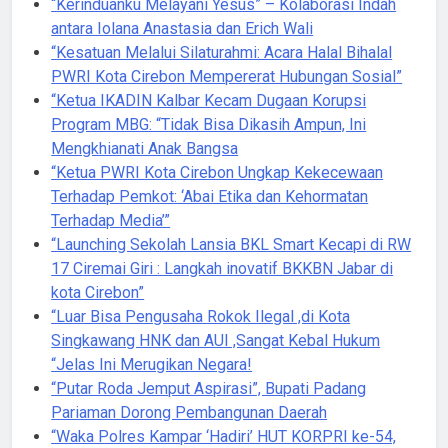
“Kerinduanku Melayani Yesus” – Kolaborasi Indah
antara Iolana Anastasia dan Erich Wali
“Kesatuan Melalui Silaturahmi: Acara Halal Bihalal
PWRI Kota Cirebon Mempererat Hubungan Sosial”
“Ketua IKADIN Kalbar Kecam Dugaan Korupsi
Program MBG: “Tidak Bisa Dikasih Ampun, Ini
Mengkhianati Anak Bangsa
“Ketua PWRI Kota Cirebon Ungkap Kekecewaan
Terhadap Pemkot: ‘Abai Etika dan Kehormatan
Terhadap Media’”
“Launching Sekolah Lansia BKL Smart Kecapi di RW
17 Ciremai Giri : Langkah inovatif BKKBN Jabar di
kota Cirebon”
“Luar Bisa Pengusaha Rokok Ilegal ,di Kota
Singkawang HNK dan AUI ,Sangat Kebal Hukum
“Jelas Ini Merugikan Negara!
“Putar Roda Jemput Aspirasi”, Bupati Padang
Pariaman Dorong Pembangunan Daerah
“Waka Polres Kampar ‘Hadiri’ HUT KORPRI ke-54,