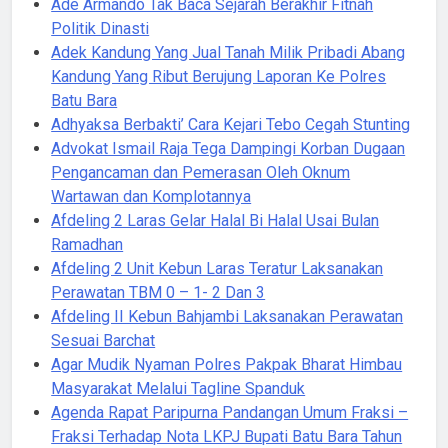
Ade Armando Tak Baca Sejarah Berakhir Fitnah
Politik Dinasti
Adek Kandung Yang Jual Tanah Milik Pribadi Abang
Kandung Yang Ribut Berujung Laporan Ke Polres
Batu Bara
Adhyaksa Berbakti’ Cara Kejari Tebo Cegah Stunting
Advokat Ismail Raja Tega Dampingi Korban Dugaan
Pengancaman dan Pemerasan Oleh Oknum
Wartawan dan Komplotannya
Afdeling 2 Laras Gelar Halal Bi Halal Usai Bulan
Ramadhan
Afdeling 2 Unit Kebun Laras Teratur Laksanakan
Perawatan TBM 0 – 1- 2 Dan 3
Afdeling II Kebun Bahjambi Laksanakan Perawatan
Sesuai Barchat
Agar Mudik Nyaman Polres Pakpak Bharat Himbau
Masyarakat Melalui Tagline Spanduk
Agenda Rapat Paripurna Pandangan Umum Fraksi –
Fraksi Terhadap Nota LKPJ Bupati Batu Bara Tahun