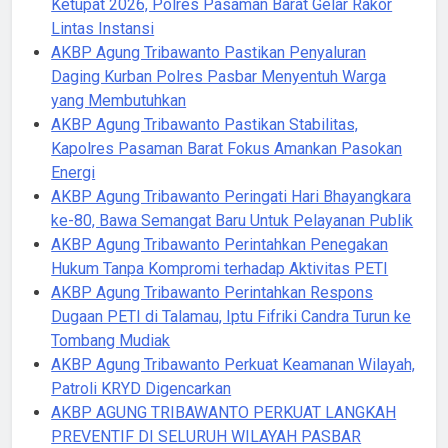
Ketupat 2026, Polres Pasaman Barat Gelar Rakor
Lintas Instansi
AKBP Agung Tribawanto Pastikan Penyaluran
Daging Kurban Polres Pasbar Menyentuh Warga
yang Membutuhkan
AKBP Agung Tribawanto Pastikan Stabilitas,
Kapolres Pasaman Barat Fokus Amankan Pasokan
Energi
AKBP Agung Tribawanto Peringati Hari Bhayangkara
ke-80, Bawa Semangat Baru Untuk Pelayanan Publik
AKBP Agung Tribawanto Perintahkan Penegakan
Hukum Tanpa Kompromi terhadap Aktivitas PETI
AKBP Agung Tribawanto Perintahkan Respons
Dugaan PETI di Talamau, Iptu Fifriki Candra Turun ke
Tombang Mudiak
AKBP Agung Tribawanto Perkuat Keamanan Wilayah,
Patroli KRYD Digencarkan
AKBP AGUNG TRIBAWANTO PERKUAT LANGKAH
PREVENTIF DI SELURUH WILAYAH PASBAR