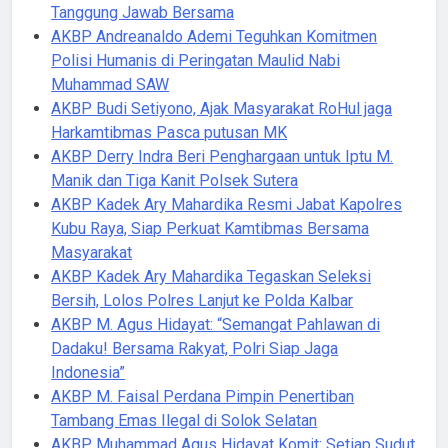
Tanggung Jawab Bersama
AKBP Andreanaldo Ademi Teguhkan Komitmen
Polisi Humanis di Peringatan Maulid Nabi
Muhammad SAW
AKBP Budi Setiyono, Ajak Masyarakat RoHul jaga
Harkamtibmas Pasca putusan MK
AKBP Derry Indra Beri Penghargaan untuk Iptu M.
Manik dan Tiga Kanit Polsek Sutera
AKBP Kadek Ary Mahardika Resmi Jabat Kapolres
Kubu Raya, Siap Perkuat Kamtibmas Bersama
Masyarakat
AKBP Kadek Ary Mahardika Tegaskan Seleksi
Bersih, Lolos Polres Lanjut ke Polda Kalbar
AKBP M. Agus Hidayat: “Semangat Pahlawan di
Dadaku! Bersama Rakyat, Polri Siap Jaga
Indonesia”
AKBP M. Faisal Perdana Pimpin Penertiban
Tambang Emas Ilegal di Solok Selatan
AKBP Muhammad Agus Hidayat Komit: Setiap Sudut