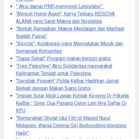
” Aksi damai PMII,menyoroti Legislator”
“Almost Home Again”, Karya Terbaru REISCHA
ALANA yang Sarat Makna dan Nostalgia
“Berkah Ramadhan: Makna Mendalam dan Manfaat
Ibadah Puasa”
“Bicycle”, Kolaborasi yang Menyatukan Musik dan
Semangat Komunitas
“Dapur Sehat” Program makan bergizi gratis
“Free Palestine”,Aksi Solidaritas masyarakat
Kalimantan Tengah untuk Palestina.
“Gerobak Propam” Polda Kalbar Hadirkan Jumat
Berkah dengan Makan Siang Gratis
“Impian Sutar Midji Lawan Kontak Kosong Di Pilkada
KalBar ,’ Sirna ,Dua Pasang Calon Lain Nya Daftar Di
KPU
“Kemeriahan Sholat Idul Fitri di Masjid Nurul
Mutaqien, Warga Ciremai Giri Berbondong-bondong
Hadir”