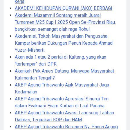
kerja
AKADEMI KEHIDUPAN QUR’ANI (AKQ) BERBAGI
Akademi Muzammil Sontang meraih Juarai
Turnamen M25 Cup I 2025 Open Se-Provinsi Riau.
bangkitkan semangat olah raga Rohul.
Akademisi, Tokoh Masyarakat dan Pengusaha
Kampar berikan Dukungan Penuh Kepada Ahmad
Yuzar-Misharti.
Akan ada 1 atau 2 partai di Kalteng, yang akan
“terlempar” dari DPR.
Akankah Pak Anies Datang, Menyapa Masyarakat
Kalimantan Tengah?
AKBP Agung Tribawanto Ajak Masyarakat Jaga
Kedamaian
AKBP Agung Tribawanto Apresiasi Sinergi Tim
dalam Evakuasi Enam Korban di Laut Panana
AKBP Agung Tribawanto Awasi Langsung Latihan
Dalmas, Tegaskan SOP dan HAM
AKBP Agung Tribawanto Bersama Ny. Panca Agung