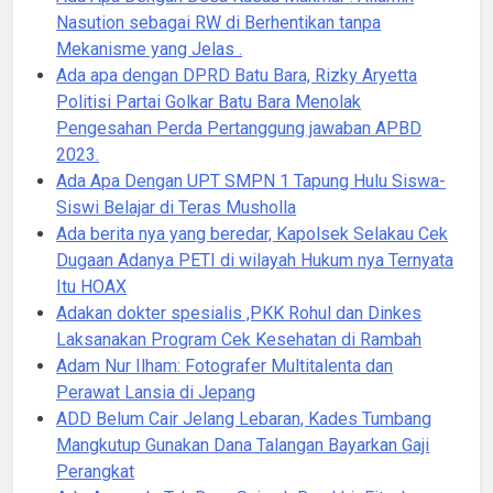
Nasution sebagai RW di Berhentikan tanpa
Mekanisme yang Jelas .
Ada apa dengan DPRD Batu Bara, Rizky Aryetta
Politisi Partai Golkar Batu Bara Menolak
Pengesahan Perda Pertanggung jawaban APBD
2023.
Ada Apa Dengan UPT SMPN 1 Tapung Hulu Siswa-
Siswi Belajar di Teras Musholla
Ada berita nya yang beredar, Kapolsek Selakau Cek
Dugaan Adanya PETI di wilayah Hukum nya Ternyata
Itu HOAX
Adakan dokter spesialis ,PKK Rohul dan Dinkes
Laksanakan Program Cek Kesehatan di Rambah
Adam Nur Ilham: Fotografer Multitalenta dan
Perawat Lansia di Jepang
ADD Belum Cair Jelang Lebaran, Kades Tumbang
Mangkutup Gunakan Dana Talangan Bayarkan Gaji
Perangkat