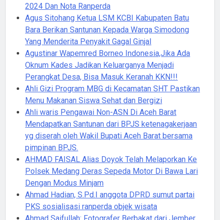
2024 Dan Nota Ranperda
Agus Sitohang Ketua LSM KCBI Kabupaten Batu
Bara Berikan Santunan Kepada Warga Simodong
Yang Menderita Penyakit Gagal Ginjal
Agustinar Wapemred Borneo Indonesia,Jika Ada
Oknum Kades Jadikan Keluarganya Menjadi
Perangkat Desa, Bisa Masuk Keranah KKN!!!
Ahli Gizi Program MBG di Kecamatan SHT Pastikan
Menu Makanan Siswa Sehat dan Bergizi
Ahli waris Pengawai Non-ASN Di Aceh Barat
Mendapatkan Santunan dari BPJS ketenagakerjaan
yg diserah oleh Wakil Bupati Aceh Barat bersama
pimpinan BPJS.
AHMAD FAISAL Alias Doyok Telah Melaporkan Ke
Polsek Medang Deras Sepeda Motor Di Bawa Lari
Dengan Modus Minjam
Ahmad Hadian, S.Pd.I anggota DPRD sumut partai
PKS sosialisasi ranperda objek wisata
Ahmad Saifullah: Fotografer Berbakat dari Jember