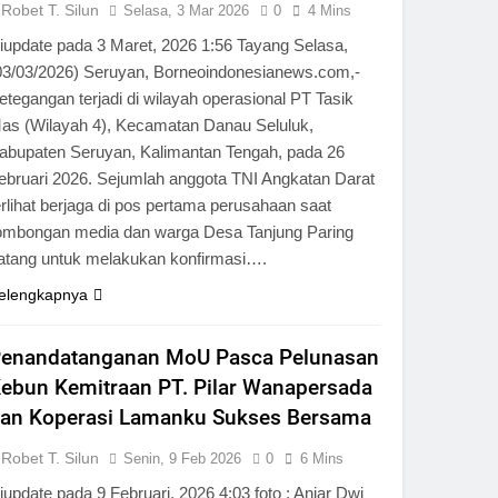
Robet T. Silun
Selasa, 3 Mar 2026
0
4 Mins
iupdate pada 3 Maret, 2026 1:56 Tayang Selasa,
03/03/2026) Seruyan, Borneoindonesianews.com,-
etegangan terjadi di wilayah operasional PT Tasik
as (Wilayah 4), Kecamatan Danau Seluluk,
abupaten Seruyan, Kalimantan Tengah, pada 26
ebruari 2026. Sejumlah anggota TNI Angkatan Darat
erlihat berjaga di pos pertama perusahaan saat
ombongan media dan warga Desa Tanjung Paring
atang untuk melakukan konfirmasi….
elengkapnya
enandatanganan MoU Pasca Pelunasan
ebun Kemitraan PT. Pilar Wanapersada
an Koperasi Lamanku Sukses Bersama
Robet T. Silun
Senin, 9 Feb 2026
0
6 Mins
iupdate pada 9 Februari, 2026 4:03 foto : Anjar Dwi