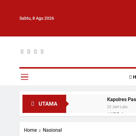
Skip
to
content
Sabtu, 8 Agu 2026
Surat Kabar Umum
H
Kapolres Pas
UTAMA
22 Jam Lalu
AKBP Agung T
Mudiak
22 Jam Lalu
Home
Nasional
Kapolres Pas