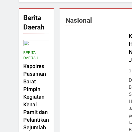
22 Jam Lalu
Ditlantas Po
Berita
Nasional
23 Jam Lalu
Daerah
NASIONAL
Bulan Bakti 
K
23 Jam Lalu
Kadis PUPR R
H
23 Jam Lalu
BERITA
DAERAH
Kapolres
Pasaman
D
Barat
B
Pimpin
S
Kegiatan
H
Kenal
J
Pamit dan
p
Pelantikan
k
Sejumlah
B