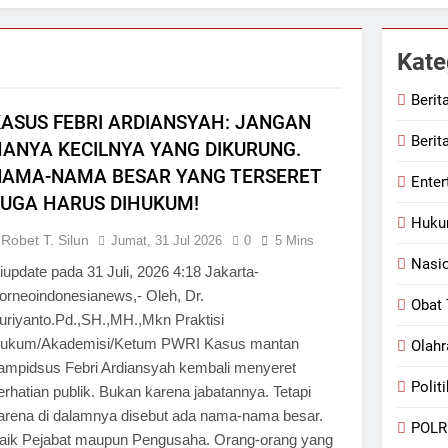
lda Sumbar Ucapkan Selamat Hari Dharma Wanita Nasional 5 
Kate
Pramuka 2026, Lapas Pasir Pengaraian Perkuat Sinergi denga
Berit
ASUS FEBRI ARDIANSYAH: JANGAN
Berit
ohul Pimpin Bakti Sosial, Daur Ulang Aspal untuk Tambal Jal
ANYA KECILNYA YANG DIKURUNG.
NAMA-NAMA BESAR YANG TERSERET
Enter
JUGA HARUS DIHUKUM!
Huk
Robet T. Silun
Jumat, 31 Jul 2026
0
5 Mins
Nasi
iupdate pada 31 Juli, 2026 4:18 Jakarta-
orneoindonesianews,- Oleh, Dr.
Obat 
uriyanto.Pd.,SH.,MH.,Mkn Praktisi
ukum/Akademisi/Ketum PWRI Kasus mantan
Olahr
ampidsus Febri Ardiansyah kembali menyeret
Politi
erhatian publik. Bukan karena jabatannya. Tetapi
arena di dalamnya disebut ada nama-nama besar.
POLR
aik Pejabat maupun Pengusaha. Orang-orang yang