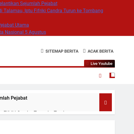
elantikan Sejumlah Pejabat
 Talamau, Iptu Fifriki Candra Turun ke Tombang
Pejabat Utama
a Nasional 5 Agustus
SITEMAP BERITA
ACAK BERITA
Live Youtube
mlah Pejabat
 Fifriki Candra Turun ke Tombang