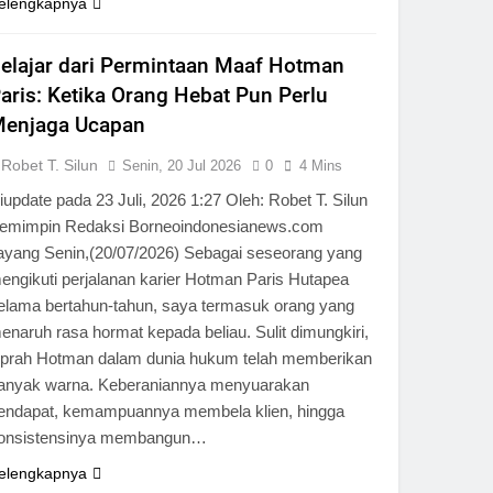
elengkapnya
elajar dari Permintaan Maaf Hotman
aris: Ketika Orang Hebat Pun Perlu
enjaga Ucapan
Robet T. Silun
Senin, 20 Jul 2026
0
4 Mins
iupdate pada 23 Juli, 2026 1:27 Oleh: Robet T. Silun
emimpin Redaksi Borneoindonesianews.com
ayang Senin,(20/07/2026) Sebagai seseorang yang
engikuti perjalanan karier Hotman Paris Hutapea
elama bertahun-tahun, saya termasuk orang yang
enaruh rasa hormat kepada beliau. Sulit dimungkiri,
iprah Hotman dalam dunia hukum telah memberikan
anyak warna. Keberaniannya menyuarakan
endapat, kemampuannya membela klien, hingga
onsistensinya membangun…
elengkapnya