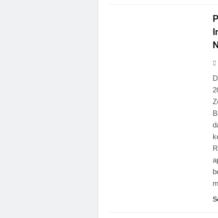
NASIONAL
P
I
N
D
2
Z
B
d
k
R
a
b
m
S
NASIONAL