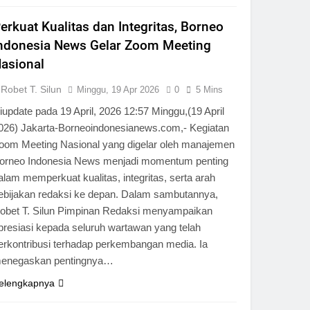
erkuat Kualitas dan Integritas, Borneo
ndonesia News Gelar Zoom Meeting
asional
Robet T. Silun
Minggu, 19 Apr 2026
0
5 Mins
iupdate pada 19 April, 2026 12:57 Minggu,(19 April
026) Jakarta-Borneoindonesianews.com,- Kegiatan
oom Meeting Nasional yang digelar oleh manajemen
orneo Indonesia News menjadi momentum penting
alam memperkuat kualitas, integritas, serta arah
ebijakan redaksi ke depan. Dalam sambutannya,
obet T. Silun Pimpinan Redaksi menyampaikan
presiasi kepada seluruh wartawan yang telah
erkontribusi terhadap perkembangan media. Ia
enegaskan pentingnya…
elengkapnya