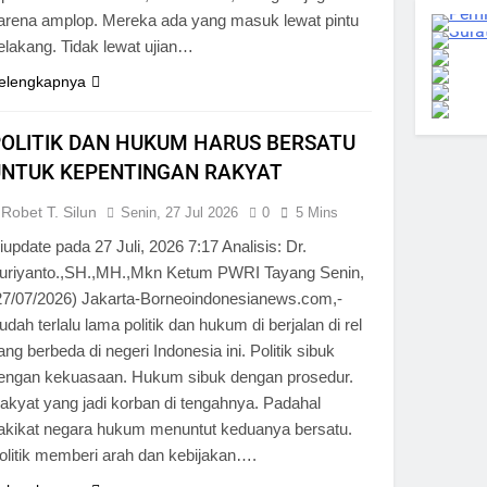
arena amplop. Mereka ada yang masuk lewat pintu
elakang. Tidak lewat ujian…
elengkapnya
OLITIK DAN HUKUM HARUS BERSATU
UNTUK KEPENTINGAN RAKYAT
Robet T. Silun
Senin, 27 Jul 2026
0
5 Mins
iupdate pada 27 Juli, 2026 7:17 Analisis: Dr.
uriyanto.,SH.,MH.,Mkn Ketum PWRI Tayang Senin,
27/07/2026) Jakarta-Borneoindonesianews.com,-
udah terlalu lama politik dan hukum di berjalan di rel
ang berbeda di negeri Indonesia ini. Politik sibuk
engan kekuasaan. Hukum sibuk dengan prosedur.
akyat yang jadi korban di tengahnya. Padahal
akikat negara hukum menuntut keduanya bersatu.
olitik memberi arah dan kebijakan….