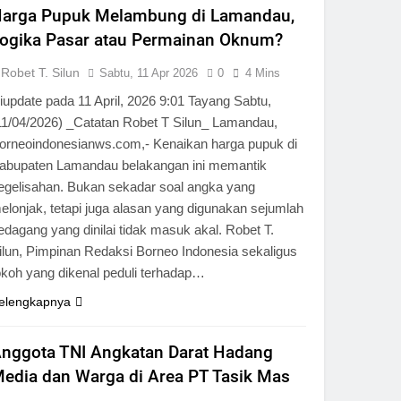
arga Pupuk Melambung di Lamandau,
ogika Pasar atau Permainan Oknum?
Robet T. Silun
Sabtu, 11 Apr 2026
0
4 Mins
iupdate pada 11 April, 2026 9:01 Tayang Sabtu,
11/04/2026) _Catatan Robet T Silun_ Lamandau,
orneoindonesianws.com,- Kenaikan harga pupuk di
abupaten Lamandau belakangan ini memantik
egelisahan. Bukan sekadar soal angka yang
elonjak, tetapi juga alasan yang digunakan sejumlah
edagang yang dinilai tidak masuk akal. Robet T.
ilun, Pimpinan Redaksi Borneo Indonesia sekaligus
okoh yang dikenal peduli terhadap…
elengkapnya
nggota TNI Angkatan Darat Hadang
edia dan Warga di Area PT Tasik Mas