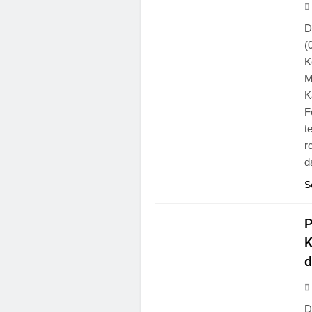
D
(
K
M
K
F
t
r
d
S
NASIONAL
P
K
d
D