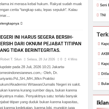
elama ini merasa kebal hukum. Rakyat sudah muak
Seni 
engan cerita “tangkap satu, lepas sepuluh”. Kalau
TNI
enar…
elengkapnya
Terk
EGERI INI HARUS SEGERA BERSIH-
ERSIH DARI OKNUM PEJABAT TITIPAN
Kapo
ANG TIDAK BERINTEGRITAS.
AKBP
Robet T. Silun
Selasa, 28 Jul 2026
0
4 Mins
Kapo
iupdate pada 28 Juli, 2026 10:21 Jakarta-
orneoindonesianews.com,- Oleh, Dr.
Ditl
uriyanto.Pd.,SH.,MH.,Mkn Praktisi
Bula
ukum/Akademisi Wrtawan/Jurnalis Negeri ini sakit.
ukan karena kurang sumber daya, bukan karena
akyatnya malas. Penyakitnya satu: terlalu banyak
Iklan
ejabat titipan yang duduk bukan karena kapasitas,
api karena kedekatan, karena lobi, mungkin juga