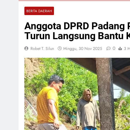
Perkuat Sine
Marganda Ari
BERITA DAERAH
16 Jam Lalu
Tegaskan Kom
Anggota DPRD Padang P
16 Jam Lalu
Turun Langsung Bantu K
Selasa, 4 Agu 2
0
Robet T. Silun
Minggu, 30 Nov 2025
3 M