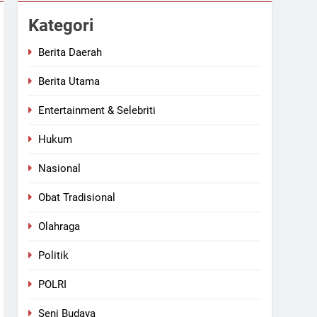
i Hangat dengan Kapolres AKBP
Kategori
kotika Jenis Sabu
Berita Daerah
Berita Utama
Kecelakaan Maut di Tol Sergai, Seorang Penumpang Avanza Meninggal Dunia
Entertainment & Selebriti
Hukum
Nasional
Obat Tradisional
Olahraga
Politik
POLRI
Seni Budaya