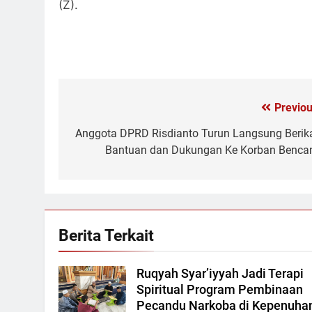
(Z).
Previou
Navigasi
pos
Anggota DPRD Risdianto Turun Langsung Berik
Bantuan dan Dukungan Ke Korban Benca
Berita Terkait
Ruqyah Syar’iyyah Jadi Terapi
Spiritual Program Pembinaan
Pecandu Narkoba di Kepenuha