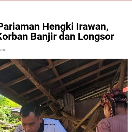
rgi Dewan Pimpinan MUI Simalungun Audiensi dan Silaturahm
tonang
itmen Polres Batu Bara Musnahkan Hampir Dua Kilogram Nar
ariaman Hengki Irawan,
orban Banjir dan Longsor
026
ins