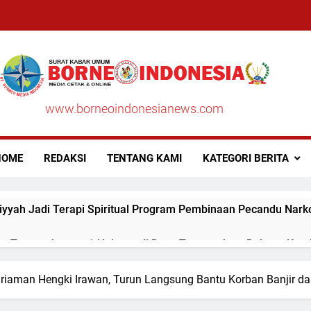
www.borneoindonesianews.com
OME
REDAKSI
TENTANG KAMI
KATEGORI BERITA
iyyah Jadi Terapi Spiritual Program Pembinaan Pecandu Nar
un Tanam Jagung 1 Hektare di Desa Tapung Jaya Dukung Ket
an Lapas Pasir Pangaraian dan TNI Sita Barang Terlarang d
iaman Hengki Irawan, Turun Langsung Bantu Korban Banjir da