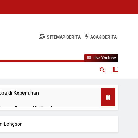
SITEMAP BERITA
ACAK BERITA
Live Youtube
koba di Kepenuhan
ahanan Pangan Nasional
i Kamar WBP
n Longsor