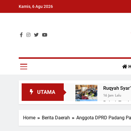
Skip
Kamis, 6 Agu 2026
to
content
Surat Kabar Umum
H
Ruqyah Syar’
UTAMA
16 Jam Lalu
Polsek Tand
16 Jam Lalu
Razia Gabung
Home
Berita Daerah
Anggota DPRD Padang Par
16 Jam Lalu