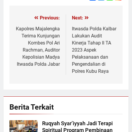
Previous:
Next:
Navigasi
pos
Kapolres Majalengka
Itwasda Polda Kalbar
Terima Kunjungan
Lakukan Audit
Kombes Pol Ari
Kinerja Tahap II TA
Rachman, Auditor
2023 Aspek
Kepolisian Madya
Pelaksanaan dan
Itwasda Polda Jabar
Pengendalian di
Polres Kubu Raya
Berita Terkait
Ruqyah Syar’iyyah Jadi Terapi
Spiritual Program Pembinaan