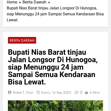
Home
Berita Daerah
Tapung Jaya Dukung
21 Jam Lalu
Ketahanan Pangan Nasional
Bupati Nias Barat tinjau Jalan Longsor Di Hunogoa,
Razia Gabungan Lapas
siap Menunggu 24 jam Sampai Semua Kendaraan Bisa
Pasir Pangaraian dan TNI
Sita Barang Terlarang di
Lewat.
21 Jam Lalu
Kamar WBP
Perkuat Sinergi Dewan
Pimpinan MUI Simalungun
Audiensi dan Silaturahmi
21 Jam Lalu
BERITA DAERAH
Hangat dengan Kapolres
Tegaskan Komitmen Polres
AKBP Marganda Aritonang
Batu Bara Musnahkan
Bupati Nias Barat tinjau
Hampir Dua Kilogram
21 Jam Lalu
Narkotika Jenis Sabu
Jalan Longsor Di Hunogoa,
Kecelakaan Maut di Tol
Sergai, Seorang
siap Menunggu 24 jam
Penumpang Avanza
Selasa, 4 Agu 2026
Sampai Semua Kendaraan
Meninggal Dunia
Bisa Lewat.
0
Robet T. Silun
Kamis, 14 Sep 2023
6 Mins