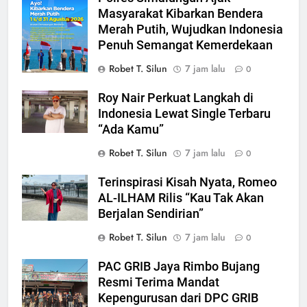
Masyarakat Kibarkan Bendera
Merah Putih, Wujudkan Indonesia
Penuh Semangat Kemerdekaan
Robet T. Silun
7 jam lalu
0
Roy Nair Perkuat Langkah di
Indonesia Lewat Single Terbaru
“Ada Kamu”
Robet T. Silun
7 jam lalu
0
Terinspirasi Kisah Nyata, Romeo
AL-ILHAM Rilis “Kau Tak Akan
Berjalan Sendirian”
Robet T. Silun
7 jam lalu
0
PAC GRIB Jaya Rimbo Bujang
Resmi Terima Mandat
Kepengurusan dari DPC GRIB