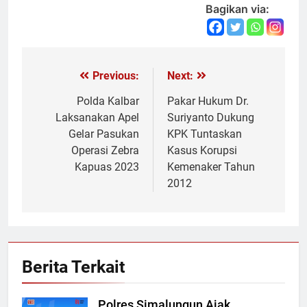
Bagikan via:
Previous:
Next:
Navigasi
pos
Polda Kalbar
Pakar Hukum Dr.
Laksanakan Apel
Suriyanto Dukung
Gelar Pasukan
KPK Tuntaskan
Operasi Zebra
Kasus Korupsi
Kapuas 2023
Kemenaker Tahun
2012
Berita Terkait
Polres Simalungun Ajak