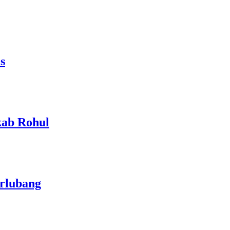
s
kab Rohul
erlubang