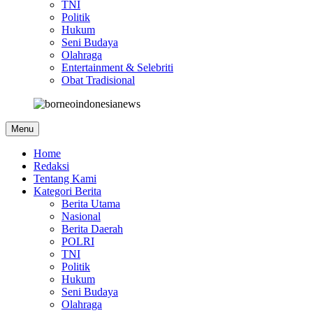
TNI
Politik
Hukum
Seni Budaya
Olahraga
Entertainment & Selebriti
Obat Tradisional
Menu
Home
Redaksi
Tentang Kami
Kategori Berita
Berita Utama
Nasional
Berita Daerah
POLRI
TNI
Politik
Hukum
Seni Budaya
Olahraga