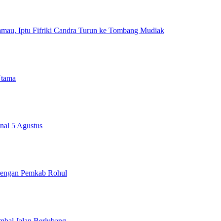
au, Iptu Fifriki Candra Turun ke Tombang Mudiak
Utama
nal 5 Agustus
 dengan Pemkab Rohul
mbal Jalan Berlubang