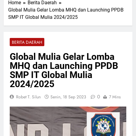
Home
Berita Daerah
Tapung Jaya Dukung
19 Jam Lalu
Ketahanan Pangan Nasional
Global Mulia Gelar Lomba MHQ dan Launching PPDB
Razia Gabungan Lapas
SMP IT Global Mulia 2024/2025
Pasir Pangaraian dan TNI
Sita Barang Terlarang di
19 Jam Lalu
Kamar WBP
Perkuat Sinergi Dewan
Pimpinan MUI Simalungun
BERITA DAERAH
Audiensi dan Silaturahmi
19 Jam Lalu
Hangat dengan Kapolres
Tegaskan Komitmen Polres
Global Mulia Gelar Lomba
AKBP Marganda Aritonang
Batu Bara Musnahkan
MHQ dan Launching PPDB
Hampir Dua Kilogram
19 Jam Lalu
Narkotika Jenis Sabu
Kecelakaan Maut di Tol
SMP IT Global Mulia
Sergai, Seorang
2024/2025
Penumpang Avanza
Selasa, 4 Agu 2026
Meninggal Dunia
0
Robet T. Silun
Senin, 18 Sep 2023
7 Mins