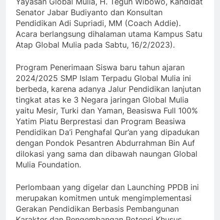
Yayasan Global Mulia, H. Teguh Wibowo, Kandidat
Senator Jabar Budiyanto dan Konsultan
Pendidikan Adi Supriadi, MM (Coach Addie).
Acara berlangsung dihalaman utama Kampus Satu
Atap Global Mulia pada Sabtu, 16/2/2023).
Program Penerimaan Siswa baru tahun ajaran
2024/2025 SMP Islam Terpadu Global Mulia ini
berbeda, karena adanya Jalur Pendidikan lanjutan
tingkat atas ke 3 Negara jaringan Global Mulia
yaitu Mesir, Turki dan Yaman, Beasiswa Full 100%
Yatim Piatu Berprestasi dan Program Beasiwa
Pendidikan Da’i Penghafal Qur’an yang dipadukan
dengan Pondok Pesantren Abdurrahman Bin Auf
dilokasi yang sama dan dibawah naungan Global
Mulia Foundation.
Perlombaan yang digelar dan Launching PPDB ini
merupakan komitmen untuk mengimplementasi
Gerakan Pendidikan Berbasis Pembangunan
Karakter dan Pengembangan Potensi Khusus