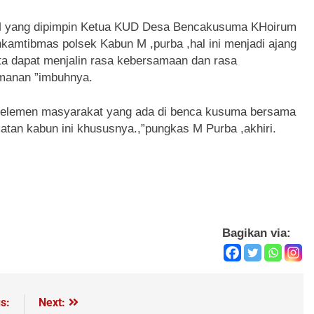
UM yang dipimpin Ketua KUD Desa Bencakusuma KHoirum
nkamtibmas polsek Kabun M ,purba ,hal ini menjadi ajang
rta dapat menjalin rasa kebersamaan dan rasa
amanan ”imbuhnya.
ai elemen masyarakat yang ada di benca kusuma bersama
an kabun ini khususnya.,”pungkas M Purba ,akhiri.
Bagikan via:
s:
Next: