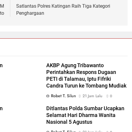
MM
Satlantas Polres Katingan Raih Tiga Kategori
to
Penghargaan
in
AKBP Agung Tribawanto
Perintahkan Respons Dugaan
PETI di Talamau, Iptu Fifriki
Candra Turun ke Tombang Mudiak
Robet T. Silun
21 Jam Lalu
0
in
Ditlantas Polda Sumbar Ucapkan
Selamat Hari Dharma Wanita
Nasional 5 Agustus
Robet T. Silun