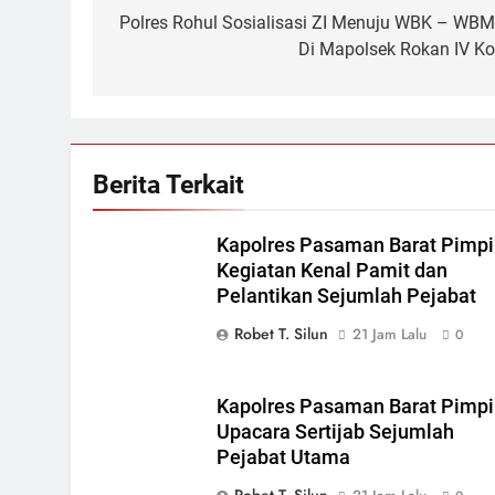
pos
Polres Rohul Sosialisasi ZI Menuju WBK – WB
Di Mapolsek Rokan IV Ko
Berita Terkait
Kapolres Pasaman Barat Pimp
Kegiatan Kenal Pamit dan
Pelantikan Sejumlah Pejabat
Robet T. Silun
21 Jam Lalu
0
Kapolres Pasaman Barat Pimp
Upacara Sertijab Sejumlah
Pejabat Utama
Robet T. Silun