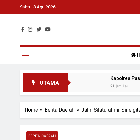
Skip
Sabtu, 8 Agu 2026
to
content
Surat Kabar Umum
H
Kapolres Pas
UTAMA
21 Jam Lalu
AKBP Agung T
Mudiak
21 Jam Lalu
Home
Berita Daerah
Jalin Silaturahmi, Siner
Kapolres Pas
21 Jam Lalu
Ditlantas Po
BERITA DAERAH
21 Jam Lalu