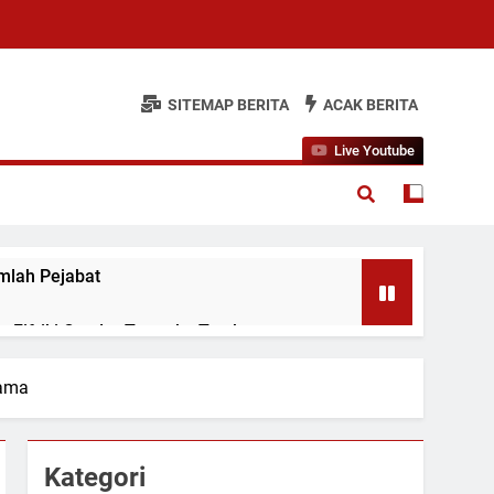
SITEMAP BERITA
ACAK BERITA
Live Youtube
mlah Pejabat
 Fifriki Candra Turun ke Tombang
sama
Agustus
Kategori