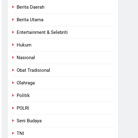
n Pemkab Rohul
Berita Daerah
Berita Utama
an Berlubang
Entertainment & Selebriti
Hukum
Nasional
Obat Tradisional
Olahraga
Politik
POLRI
Seni Budaya
TNI