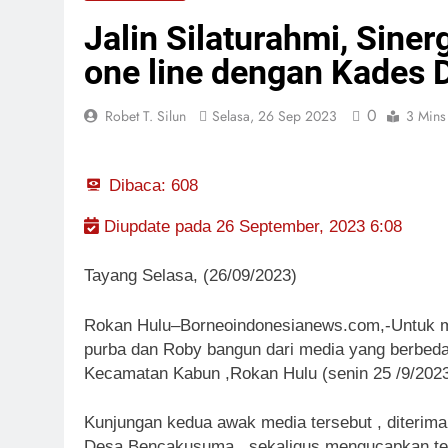
Bulan Bakti 
Jalin Silaturahmi, Sine
21 Jam Lalu
one line dengan Kades
Kadis PUPR R
21 Jam Lalu
0
Robet T. Silun
Selasa, 26 Sep 2023
3 Mins
Dibaca:
608
Diupdate pada 26 September, 2023 6:08
Tayang Selasa, (26/09/2023)
Rokan Hulu–Borneoindonesianews.com,-Untuk men
purba dan Roby bangun dari media yang berbe
Kecamatan Kabun ,Rokan Hulu (senin 25 /9/202
Kunjungan kedua awak media tersebut , diterim
Desa Bencakusuma , sekaligus mengucapkan teri