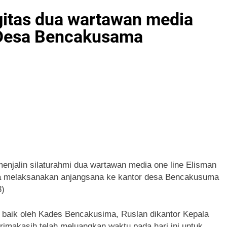
Pramuka 2026, Lapas Pasir Pengaraian Perkuat Sinergi denga
rgitas dua wartawan media
 Desa Bencakusama
ohul Pimpin Bakti Sosial, Daur Ulang Aspal untuk Tambal Jal
jalin silaturahmi dua wartawan media one line Elisman
da melaksanakan anjangsana ke kantor desa Bencakusuma
3)
a baik oleh Kades Bencakusima, Ruslan dikantor Kepala
makasih telah meluangkan waktu pada hari ini untuk