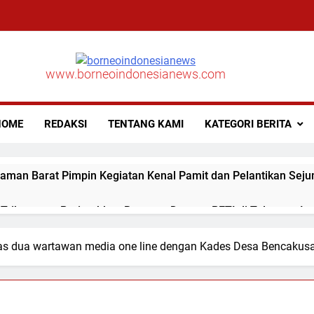
www.borneoindonesianews.com
OME
REDAKSI
TENTANG KAMI
KATEGORI BERITA
aman Barat Pimpin Kegiatan Kenal Pamit dan Pelantikan Seju
ribawanto Perintahkan Respons Dugaan PETI di Talamau, Iptu
gitas dua wartawan media one line dengan Kades Desa Bencaku
aman Barat Pimpin Upacara Sertijab Sejumlah Pejabat Utama
lda Sumbar Ucapkan Selamat Hari Dharma Wanita Nasional 5 