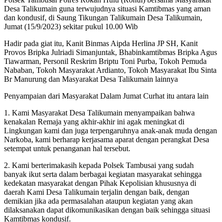
Desa Talikumain guna terwujudnya situasi Kamtibmas yang aman
dan kondusif, di Saung Tikungan Talikumain Desa Talikumain,
Jumat (15/9/2023) sekitar pukul 10.00 Wib
Hadir pada giat itu, Kanit Binmas Aipda Herlina JP SH, Kanit
Provos Bripka Julriadi Simanjuntak, Bhabinkamtibmas Bripka Agus
Tiawarman, Personil Reskrim Briptu Toni Purba, Tokoh Pemuda
Nababan, Tokoh Masyarakat Ardianto, Tokoh Masyarakat Ibu Sinta
Br Manurung dan Masyarakat Desa Talikumain lainnya
Penyampaian dari Masyarakat Dalam Jumat Curhat itu antara lain
1. Kami Masyarakat Desa Talikumain menyampaikan bahwa
kenakalan Remaja yang akhir-akhir ini agak meningkat di
Lingkungan kami dan juga terpengaruhnya anak-anak muda dengan
Narkoba, kami berharap kerjasama aparat dengan perangkat Desa
setempat untuk penanganan hal tersebut.
2. Kami berterimakasih kepada Polsek Tambusai yang sudah
banyak ikut serta dalam berbagai kegiatan masyarakat sehingga
kedekatan masyarakat dengan Pihak Kepolisian khususnya di
daerah Kami Desa Talikumain terjalin dengan baik, dengan
demikian jika ada permasalahan ataupun kegiatan yang akan
dilaksanakan dapat dikomunikasikan dengan baik sehingga situasi
Kamtibmas kondusif.