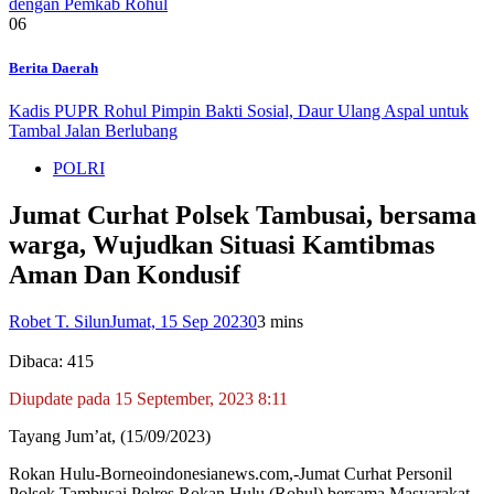
dengan Pemkab Rohul
06
Berita Daerah
Kadis PUPR Rohul Pimpin Bakti Sosial, Daur Ulang Aspal untuk
Tambal Jalan Berlubang
POLRI
Jumat Curhat Polsek Tambusai, bersama
warga, Wujudkan Situasi Kamtibmas
Aman Dan Kondusif
Robet T. Silun
Jumat, 15 Sep 2023
0
3 mins
Dibaca:
415
Diupdate pada 15 September, 2023 8:11
Tayang Jum’at, (15/09/2023)
Rokan Hulu-Borneoindonesianews.com,-Jumat Curhat Personil
Polsek Tambusai Polres Rokan Hulu (Rohul) bersama Masyarakat