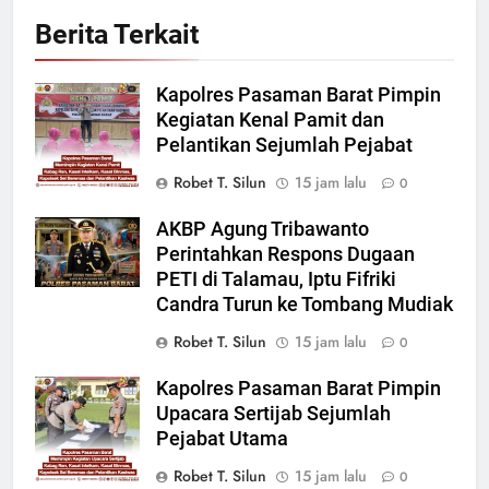
Berita Terkait
Kapolres Pasaman Barat Pimpin
Kegiatan Kenal Pamit dan
Pelantikan Sejumlah Pejabat
Robet T. Silun
15 jam lalu
0
AKBP Agung Tribawanto
Perintahkan Respons Dugaan
PETI di Talamau, Iptu Fifriki
Candra Turun ke Tombang Mudiak
Robet T. Silun
15 jam lalu
0
Kapolres Pasaman Barat Pimpin
Upacara Sertijab Sejumlah
Pejabat Utama
Robet T. Silun
15 jam lalu
0