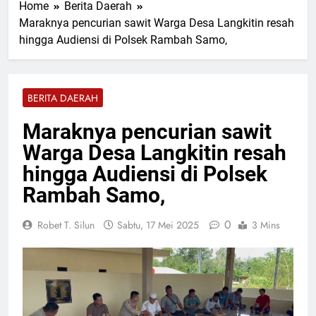
Home
Berita Daerah
Dugaan PETI di Talamau,
15 Jam Lalu
Iptu Fifriki Candra Turun ke
Maraknya pencurian sawit Warga Desa Langkitin resah
Kapolres Pasaman Barat
Tombang Mudiak
hingga Audiensi di Polsek Rambah Samo,
Pimpin Upacara Sertijab
Sejumlah Pejabat Utama
15 Jam Lalu
Ditlantas Polda Sumbar
Ucapkan Selamat Hari
BERITA DAERAH
Dharma Wanita Nasional 5
15 Jam Lalu
Agustus
Bulan Bakti Pramuka 2026,
Maraknya pencurian sawit
Lapas Pasir Pengaraian
Warga Desa Langkitin resah
Perkuat Sinergi dengan
15 Jam Lalu
Pemkab Rohul
Kadis PUPR Rohul Pimpin
hingga Audiensi di Polsek
Bakti Sosial, Daur Ulang
Rambah Samo,
Aspal untuk Tambal Jalan
15 Jam Lalu
Berlubang
0
Robet T. Silun
Sabtu, 17 Mei 2025
3 Mins