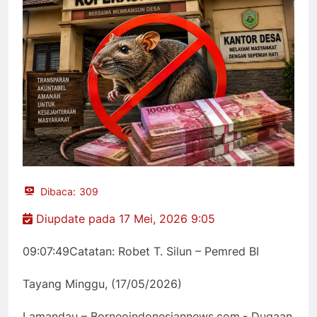
Dibaca:
309
Diupdate pada 17 Mei, 2026 9:05
09:07:49Catatan: Robet T. Silun – Pemred BI
Tayang Minggu, (17/05/2026)
Lamandau – Borneoindonesiannews.com,- Dugaan