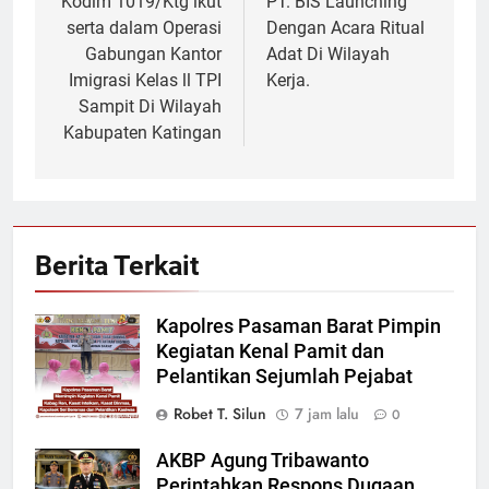
pos
Kodim 1019/Ktg ikut
PT. BIS Launching
serta dalam Operasi
Dengan Acara Ritual
Gabungan Kantor
Adat Di Wilayah
Imigrasi Kelas ll TPI
Kerja.
Sampit Di Wilayah
Kabupaten Katingan
Berita Terkait
Kapolres Pasaman Barat Pimpin
Kegiatan Kenal Pamit dan
Pelantikan Sejumlah Pejabat
Robet T. Silun
7 jam lalu
0
AKBP Agung Tribawanto
Perintahkan Respons Dugaan