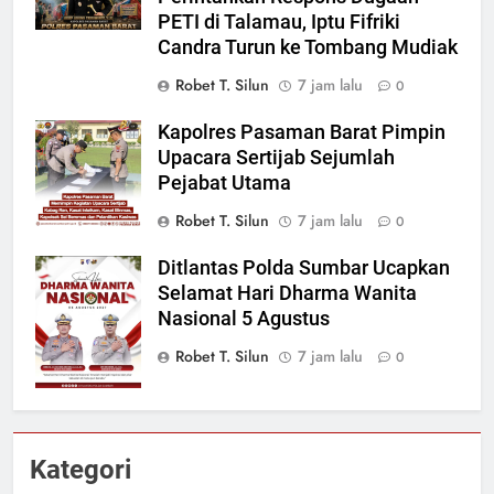
PETI di Talamau, Iptu Fifriki
Candra Turun ke Tombang Mudiak
Robet T. Silun
7 jam lalu
0
Kapolres Pasaman Barat Pimpin
Upacara Sertijab Sejumlah
Pejabat Utama
Robet T. Silun
7 jam lalu
0
Ditlantas Polda Sumbar Ucapkan
Selamat Hari Dharma Wanita
Nasional 5 Agustus
Robet T. Silun
7 jam lalu
0
Kategori