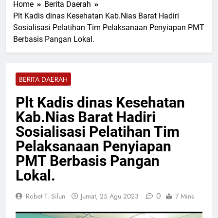
Home
Berita Daerah
Terbaru “Ada Kamu”
Sabtu, 8 Agu 2026
Plt Kadis dinas Kesehatan Kab.Nias Barat Hadiri
Terinspirasi Kisah Nyata,
Sosialisasi Pelatihan Tim Pelaksanaan Penyiapan PMT
Romeo AL-ILHAM Rilis “Kau
Tak Akan Berjalan
Berbasis Pangan Lokal.
Sabtu, 8 Agu 2026
Sendirian”
PAC GRIB Jaya Rimbo
Bujang Resmi Terima
Mandat Kepengurusan dari
Sabtu, 8 Agu 2026
BERITA DAERAH
DPC GRIB Jaya Tebo
Wali Kota Pekanbaru dan
Tiga Negara Tanam Pohon
Plt Kadis dinas Kesehatan
di Pekanbaru
Sabtu, 8 Agu 2026
Kab.Nias Barat Hadiri
Dugaan Galian C Bodong
Bermodus Perataan Lokasi
Sosialisasi Pelatihan Tim
Mencuat, Krimsus Polda
Sabtu, 8 Agu 2026
Pelaksanaan Penyiapan
Riau Akan Tinjauan Lokasi
PMT Berbasis Pangan
Lokal.
0
Robet T. Silun
Jumat, 25 Agu 2023
7 Mins