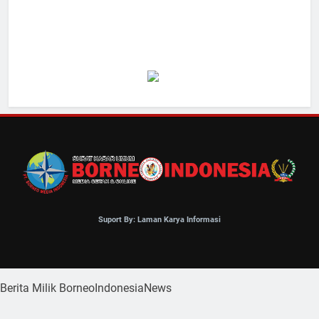
Suport By: Laman Karya Informasi
Berita Milik BorneoIndonesiaNews