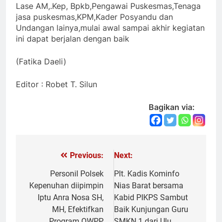
Lase AM,.Kep, Bpkb,Pengawai Puskesmas,Tenaga
jasa puskesmas,KPM,Kader Posyandu dan
Undangan lainya,mulai awal sampai akhir kegiatan
ini dapat berjalan dengan baik
(Fatika Daeli)
Editor : Robet T. Silun
Bagikan via:
Previous:
Next:
Navigasi
pos
Personil Polsek
Plt. Kadis Kominfo
Kepenuhan diipimpin
Nias Barat bersama
Iptu Anra Nosa SH,
Kabid PIKPS Sambut
MH, Efektifkan
Baik Kunjungan Guru
Program QWPP
SMKN 1 dari Ulu