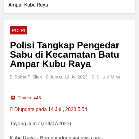
Tombang Mudiak
Ampar Kubu Raya
Pimpin Upacara Sertijab
Sejumlah Pejabat Utama
Jumat, 7 Agu 2026
Ditlantas Polda Sumbar
Ucapkan Selamat Hari
POLRI
Dharma Wanita Nasional 5
Jumat, 7 Agu 2026
Agustus
Bulan Bakti Pramuka 2026,
Polisi Tangkap Pengedar
Lapas Pasir Pengaraian
Sabu di Kecamatan Batu
Perkuat Sinergi dengan
Jumat, 7 Agu 2026
Pemkab Rohul
Kadis PUPR Rohul Pimpin
Ampar Kubu Raya
Bakti Sosial, Daur Ulang
Aspal untuk Tambal Jalan
Jumat, 7 Agu 2026
0
Robet T. Silun
Jumat, 14 Jul 2023
4 Mins
Berlubang
Dibaca:
448
Diupdate pada 14 Juli, 2023 5:54
Tayang Jum’at,(14/07/2023)
Kubu Raya – Borneoindonesianews.com,-