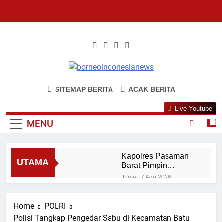
Skip
to
content
www.borneoindonesianews.com
Surat Kabar Umum
SITEMAP BERITA
ACAK BERITA
Live Youtube
MENU
Kapolres Pasaman
UTAMA
Barat Pimpin
Kegiatan Kenal
Jumat, 7 Agu 2026
Pamit dan
AKBP Agung Tribawanto
Pelantikan Sejumlah
Perintahkan Respons
Pejabat
Home
POLRI
Dugaan PETI di Talamau,
Jumat, 7 Agu 2026
Iptu Fifriki Candra Turun ke
Polisi Tangkap Pengedar Sabu di Kecamatan Batu
Kapolres Pasaman Barat