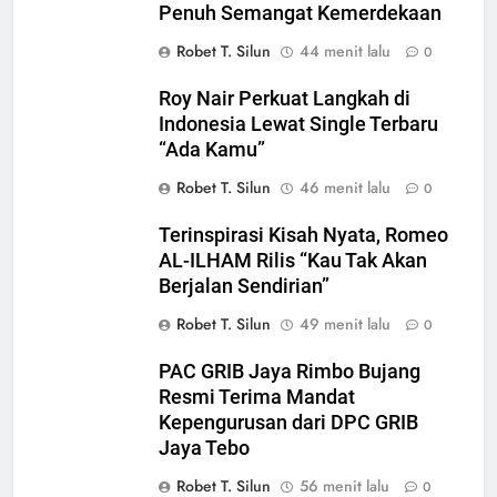
Penuh Semangat Kemerdekaan
Robet T. Silun
44 menit lalu
0
Roy Nair Perkuat Langkah di
Indonesia Lewat Single Terbaru
“Ada Kamu”
Robet T. Silun
46 menit lalu
0
Terinspirasi Kisah Nyata, Romeo
AL-ILHAM Rilis “Kau Tak Akan
Berjalan Sendirian”
Robet T. Silun
49 menit lalu
0
PAC GRIB Jaya Rimbo Bujang
Resmi Terima Mandat
Kepengurusan dari DPC GRIB
Jaya Tebo
Robet T. Silun
56 menit lalu
0