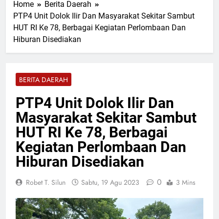
Home
Berita Daerah
Tapung Jaya Dukung
3 Jam Lalu
Ketahanan Pangan Nasional
PTP4 Unit Dolok Ilir Dan Masyarakat Sekitar Sambut
Razia Gabungan Lapas
HUT RI Ke 78, Berbagai Kegiatan Perlombaan Dan
Pasir Pangaraian dan TNI
Sita Barang Terlarang di
Hiburan Disediakan
3 Jam Lalu
Kamar WBP
Perkuat Sinergi Dewan
Pimpinan MUI Simalungun
Audiensi dan Silaturahmi
3 Jam Lalu
BERITA DAERAH
Hangat dengan Kapolres
Tegaskan Komitmen Polres
AKBP Marganda Aritonang
Batu Bara Musnahkan
PTP4 Unit Dolok Ilir Dan
Hampir Dua Kilogram
3 Jam Lalu
Narkotika Jenis Sabu
Masyarakat Sekitar Sambut
Kecelakaan Maut di Tol
Sergai, Seorang
HUT RI Ke 78, Berbagai
Penumpang Avanza
Selasa, 4 Agu 2026
Kegiatan Perlombaan Dan
Meninggal Dunia
Hiburan Disediakan
0
Robet T. Silun
Sabtu, 19 Agu 2023
3 Mins