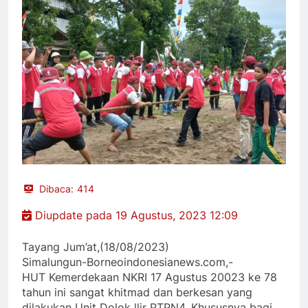
Dibaca:
414
Diupdate pada 19 Agustus, 2023 12:09
Tayang Jum’at,(18/08/2023)
Simalungun-Borneoindonesianews.com,-
HUT Kemerdekaan NKRI 17 Agustus 20023 ke 78
tahun ini sangat khitmad dan berkesan yang
dilakukan Unit Dolok llir PTPN4. Khususnya bagi