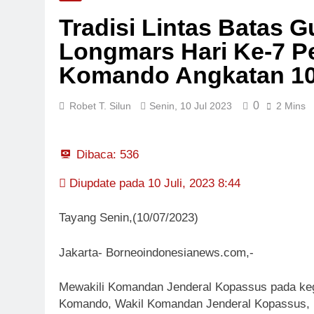
Bulan Bakti 
Tradisi Lintas Batas 
Jumat, 7 Agu 202
Kadis PUPR R
Longmars Hari Ke-7 Pe
Jumat, 7 Agu 202
Komando Angkatan 10
0
Robet T. Silun
Senin, 10 Jul 2023
2 Mins
Dibaca:
536
Diupdate pada 10 Juli, 2023 8:44
Tayang Senin,(10/07/2023)
Jakarta- Borneoindonesianews.com,-
Mewakili Komandan Jenderal Kopassus pada kegi
Komando, Wakil Komandan Jenderal Kopassus, B