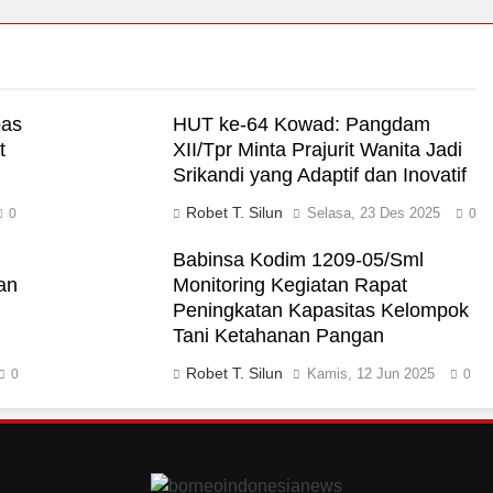
pas
HUT ke-64 Kowad: Pangdam
t
XII/Tpr Minta Prajurit Wanita Jadi
Srikandi yang Adaptif dan Inovatif
Robet T. Silun
Selasa, 23 Des 2025
0
0
Babinsa Kodim 1209-05/Sml
an
Monitoring Kegiatan Rapat
Peningkatan Kapasitas Kelompok
Tani Ketahanan Pangan
Robet T. Silun
Kamis, 12 Jun 2025
0
0