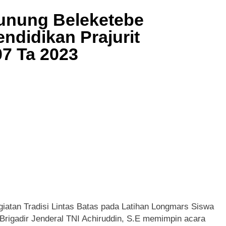
Pramuka 2026, Lapas Pasir Pengaraian Perkuat Sinergi denga
Gunung Beleketebe
6
ohul Pimpin Bakti Sosial, Daur Ulang Aspal untuk Tambal Ja
ndidikan Prajurit
6
7 Ta 2023
atan Tradisi Lintas Batas pada Latihan Longmars Siswa
rigadir Jenderal TNI Achiruddin, S.E memimpin acara