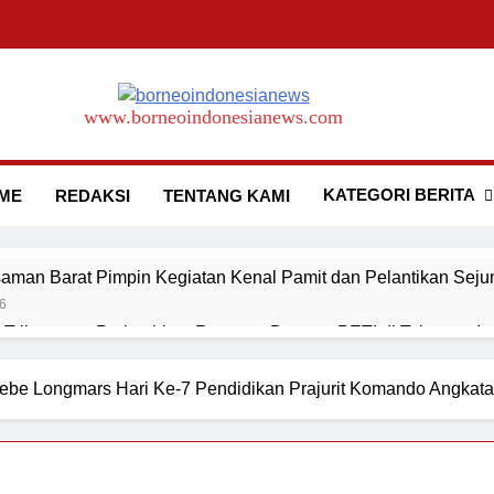
www.borneoindonesianews.com
m
KATEGORI BERITA
ME
REDAKSI
TENTANG KAMI
aman Barat Pimpin Kegiatan Kenal Pamit dan Pelantikan Seju
6
ribawanto Perintahkan Respons Dugaan PETI di Talamau, Iptu
6
aman Barat Pimpin Upacara Sertijab Sejumlah Pejabat Utama
tebe Longmars Hari Ke-7 Pendidikan Prajurit Komando Angkat
6
lda Sumbar Ucapkan Selamat Hari Dharma Wanita Nasional 5 
6