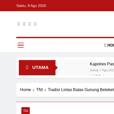
Skip
Sabtu, 8 Agu 2026
to
content
Surat Kabar Umu
HO
Kapolres Pas
UTAMA
Jumat, 7 Agu 202
AKBP Agung T
Jumat, 7 Agu 202
Kapolres Pas
Home
TNI
Tradisi Lintas Batas Gunung Beleke
Jumat, 7 Agu 202
Ditlantas Po
Jumat, 7 Agu 202
TNI