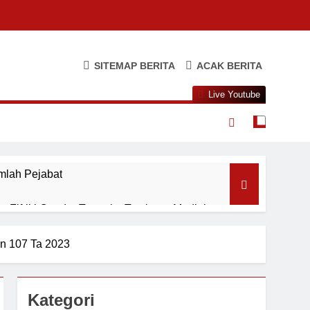
SITEMAP BERITA
ACAK BERITA
Live Youtube
mlah Pejabat
 Fifriki Candra Turun ke Tombang Mudiak
an 107 Ta 2023
Agustus
Kategori