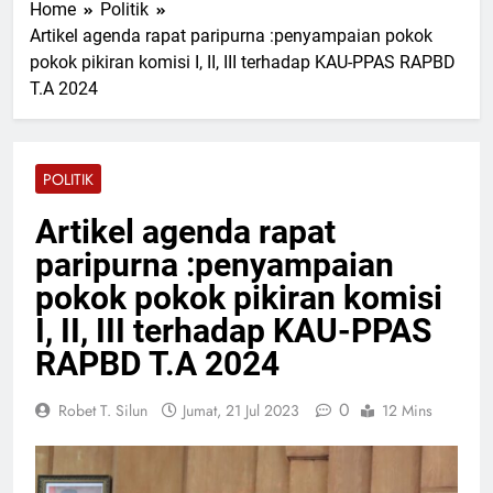
Home
Politik
Terbaru “Ada Kamu”
1 Jam Lalu
Artikel agenda rapat paripurna :penyampaian pokok
Terinspirasi Kisah Nyata,
pokok pikiran komisi I, II, III terhadap KAU-PPAS RAPBD
Romeo AL-ILHAM Rilis “Kau
Tak Akan Berjalan
T.A 2024
1 Jam Lalu
Sendirian”
PAC GRIB Jaya Rimbo
Bujang Resmi Terima
Mandat Kepengurusan dari
2 Jam Lalu
POLITIK
DPC GRIB Jaya Tebo
Wali Kota Pekanbaru dan
Tiga Negara Tanam Pohon
Artikel agenda rapat
di Pekanbaru
2 Jam Lalu
paripurna :penyampaian
Dugaan Galian C Bodong
Bermodus Perataan Lokasi
pokok pokok pikiran komisi
Mencuat, Krimsus Polda
2 Jam Lalu
I, II, III terhadap KAU-PPAS
Riau Akan Tinjauan Lokasi
RAPBD T.A 2024
0
Robet T. Silun
Jumat, 21 Jul 2023
12 Mins