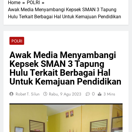
Home
POLRI
Dugaan PETI di Talamau,
15 Jam Lalu
Iptu Fifriki Candra Turun ke
Awak Media Menyambangi Kepsek SMAN 3 Tapung
Kapolres Pasaman Barat
Tombang Mudiak
Hulu Terkait Berbagai Hal Untuk Kemajuan Pendidikan
Pimpin Upacara Sertijab
Sejumlah Pejabat Utama
15 Jam Lalu
Ditlantas Polda Sumbar
Ucapkan Selamat Hari
POLRI
Dharma Wanita Nasional 5
15 Jam Lalu
Agustus
Bulan Bakti Pramuka 2026,
Awak Media Menyambangi
Lapas Pasir Pengaraian
Kepsek SMAN 3 Tapung
Perkuat Sinergi dengan
15 Jam Lalu
Pemkab Rohul
Kadis PUPR Rohul Pimpin
Hulu Terkait Berbagai Hal
Bakti Sosial, Daur Ulang
Untuk Kemajuan Pendidikan
Aspal untuk Tambal Jalan
15 Jam Lalu
Berlubang
0
Robet T. Silun
Rabu, 9 Agu 2023
3 Mins