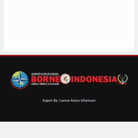
Suport By: Laman Karya Informasi
Berita Milik BorneoIndonesiaNews