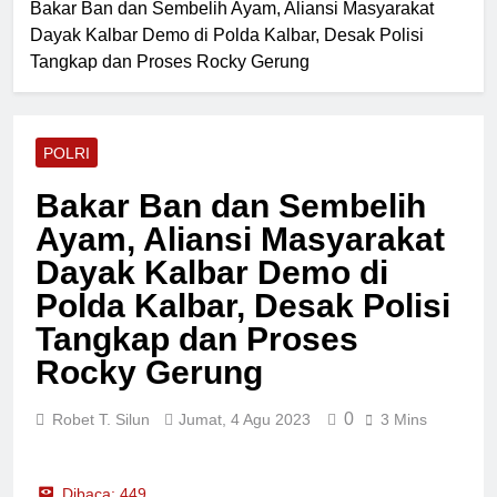
Ketahanan Pangan
Bakar Ban dan Sembelih Ayam, Aliansi Masyarakat
Razia Gabungan Lapas
Nasional
Dayak Kalbar Demo di Polda Kalbar, Desak Polisi
Pasir Pangaraian dan TNI
Sita Barang Terlarang di
Tangkap dan Proses Rocky Gerung
23 Jam Lalu
Kamar WBP
Perkuat Sinergi Dewan
Pimpinan MUI Simalungun
Audiensi dan Silaturahmi
23 Jam Lalu
Hangat dengan Kapolres
POLRI
Tegaskan Komitmen Polres
AKBP Marganda Aritonang
Batu Bara Musnahkan
Bakar Ban dan Sembelih
Hampir Dua Kilogram
23 Jam Lalu
Narkotika Jenis Sabu
Ayam, Aliansi Masyarakat
Kecelakaan Maut di Tol
Sergai, Seorang
Dayak Kalbar Demo di
Penumpang Avanza
Selasa, 4 Agu 2026
Polda Kalbar, Desak Polisi
Meninggal Dunia
Tangkap dan Proses
Rocky Gerung
0
Robet T. Silun
Jumat, 4 Agu 2023
3 Mins
Dibaca:
449