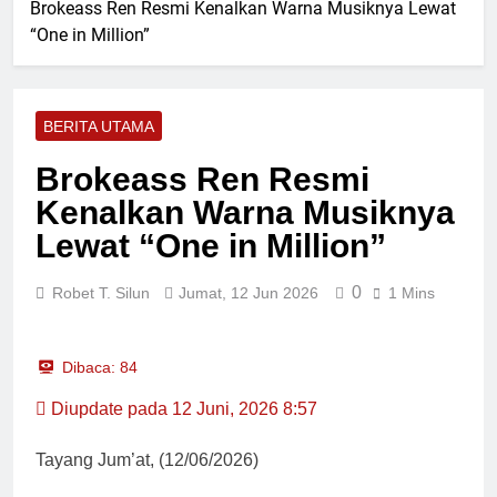
Iptu Fifriki Candra Turun ke
Brokeass Ren Resmi Kenalkan Warna Musiknya Lewat
Kapolres Pasaman Barat
Tombang Mudiak
“One in Million”
Pimpin Upacara Sertijab
Sejumlah Pejabat Utama
19 Jam Lalu
Ditlantas Polda Sumbar
Ucapkan Selamat Hari
BERITA UTAMA
Dharma Wanita Nasional 5
19 Jam Lalu
Agustus
Bulan Bakti Pramuka 2026,
Brokeass Ren Resmi
Lapas Pasir Pengaraian
Kenalkan Warna Musiknya
Perkuat Sinergi dengan
19 Jam Lalu
Pemkab Rohul
Kadis PUPR Rohul Pimpin
Lewat “One in Million”
Bakti Sosial, Daur Ulang
Aspal untuk Tambal Jalan
19 Jam Lalu
0
Robet T. Silun
Jumat, 12 Jun 2026
1 Mins
Berlubang
Dibaca:
84
Diupdate pada 12 Juni, 2026 8:57
Tayang Jum’at, (12/06/2026)