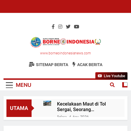
Skip
to
content
www.borneoindonesianews.com
Surat Kabar Umum
SITEMAP BERITA
ACAK BERITA
Live Youtube
MENU
Kecelakaan Maut di Tol
UTAMA
Sergai, Seorang
Penumpang Avanza
Selasa, 4 Agu 2026
Meninggal Dunia
Hindari Genangan Air, Truk
Tronton Hantam Pembatas