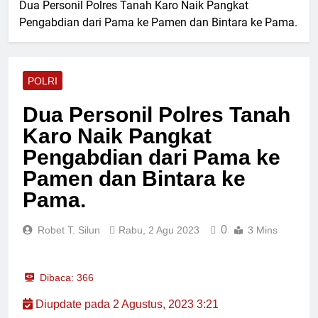
Ketahanan Pangan
Dua Personil Polres Tanah Karo Naik Pangkat
Razia Gabungan Lapas
Nasional
Pengabdian dari Pama ke Pamen dan Bintara ke Pama.
Pasir Pangaraian dan TNI
Sita Barang Terlarang di
18 Jam Lalu
Kamar WBP
Perkuat Sinergi Dewan
Pimpinan MUI Simalungun
POLRI
Audiensi dan Silaturahmi
18 Jam Lalu
Hangat dengan Kapolres
Tegaskan Komitmen Polres
Dua Personil Polres Tanah
AKBP Marganda Aritonang
Batu Bara Musnahkan
Karo Naik Pangkat
Hampir Dua Kilogram
18 Jam Lalu
Narkotika Jenis Sabu
Kecelakaan Maut di Tol
Pengabdian dari Pama ke
Sergai, Seorang
Pamen dan Bintara ke
Penumpang Avanza
Selasa, 4 Agu 2026
Meninggal Dunia
Pama.
0
Robet T. Silun
Rabu, 2 Agu 2023
3 Mins
Dibaca:
366
Diupdate pada 2 Agustus, 2023 3:21