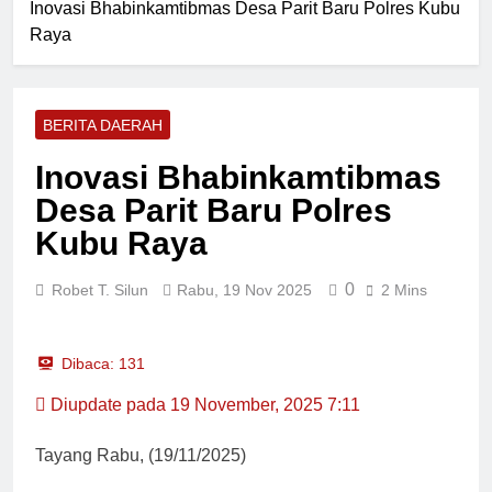
Wassa’adah
Inovasi Bhabinkamtibmas Desa Parit Baru Polres Kubu
Wajah Baru RTLH Mulai
Barat
Raya
Terlihat, Satgas TMMD ke-
129 Rampungkan Finishing
8 Jam Lalu
Lantai
turun ke Lahan, Polsek
Bonai Darussalam Panen
BERITA DAERAH
Jagung 200 Kg Bersama
8 Jam Lalu
Petani
Usung Visi “Desa Maju dan
Inovasi Bhabinkamtibmas
Berdaya Guna”, Basrifal
Desa Parit Baru Polres
Maju di Pilkades Kepayang
8 Jam Lalu
2026
Polsek Tandun Lakukan
Kubu Raya
Pendampingan Tanaman
Jagung Program Ketahanan
8 Jam Lalu
0
Robet T. Silun
Rabu, 19 Nov 2025
2 Mins
Pangan di Tandun Barat
Dibaca:
131
Diupdate pada 19 November, 2025 7:11
Tayang Rabu, (19/11/2025)