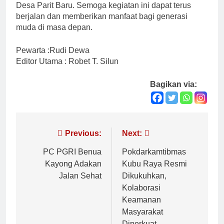
Desa Parit Baru. Semoga kegiatan ini dapat terus
berjalan dan memberikan manfaat bagi generasi
muda di masa depan.
Pewarta :Rudi Dewa
Editor Utama : Robet T. Silun
Bagikan via:
Navigasi
Previous:
Next:
pos
PC PGRI Benua
Pokdarkamtibmas
Kayong Adakan
Kubu Raya Resmi
Jalan Sehat
Dikukuhkan,
Kolaborasi
Keamanan
Masyarakat
Diperkuat