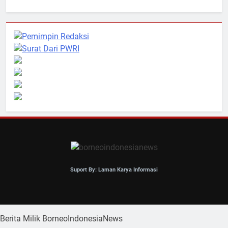
Suport By: Laman Karya Informasi
Berita Milik BorneoIndonesiaNews