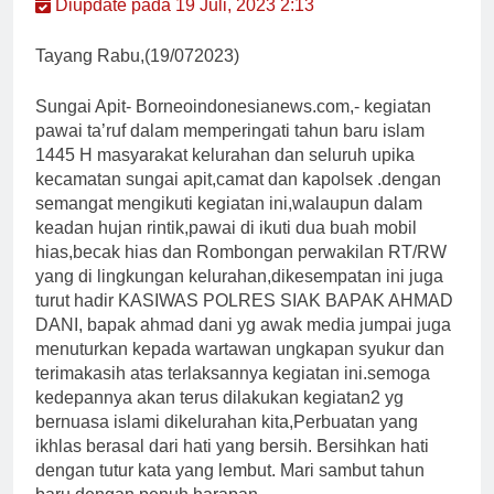
Diupdate pada 19 Juli, 2023 2:13
Tayang Rabu,(19/072023)
Sungai Apit- Borneoindonesianews.com,- kegiatan
pawai ta’ruf dalam memperingati tahun baru islam
1445 H masyarakat kelurahan dan seluruh upika
kecamatan sungai apit,camat dan kapolsek .dengan
semangat mengikuti kegiatan ini,walaupun dalam
keadan hujan rintik,pawai di ikuti dua buah mobil
hias,becak hias dan Rombongan perwakilan RT/RW
yang di lingkungan kelurahan,dikesempatan ini juga
turut hadir KASIWAS POLRES SIAK BAPAK AHMAD
DANI, bapak ahmad dani yg awak media jumpai juga
menuturkan kepada wartawan ungkapan syukur dan
terimakasih atas terlaksannya kegiatan ini.semoga
kedepannya akan terus dilakukan kegiatan2 yg
bernuasa islami dikelurahan kita,Perbuatan yang
ikhlas berasal dari hati yang bersih. Bersihkan hati
dengan tutur kata yang lembut. Mari sambut tahun