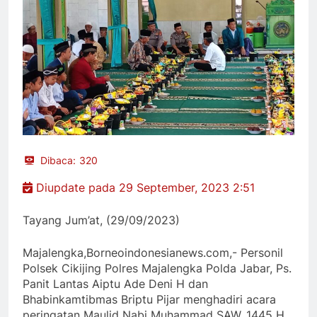
Dibaca:
320
Diupdate pada 29 September, 2023 2:51
Tayang Jum’at, (29/09/2023)
Majalengka,Borneoindonesianews.com,- Personil
Polsek Cikijing Polres Majalengka Polda Jabar, Ps.
Panit Lantas Aiptu Ade Deni H dan
Bhabinkamtibmas Briptu Pijar menghadiri acara
peringatan Maulid Nabi Muhammad SAW. 1445 H.