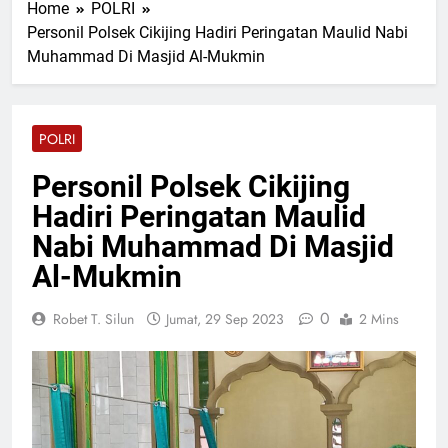
Home
POLRI
Tapung Jaya Dukung
13 Jam Lalu
Ketahanan Pangan Nasional
Personil Polsek Cikijing Hadiri Peringatan Maulid Nabi
Razia Gabungan Lapas
Muhammad Di Masjid Al-Mukmin
Pasir Pangaraian dan TNI
Sita Barang Terlarang di
13 Jam Lalu
Kamar WBP
Perkuat Sinergi Dewan
Pimpinan MUI Simalungun
POLRI
Audiensi dan Silaturahmi
13 Jam Lalu
Hangat dengan Kapolres
Tegaskan Komitmen Polres
Personil Polsek Cikijing
AKBP Marganda Aritonang
Batu Bara Musnahkan
Hadiri Peringatan Maulid
Hampir Dua Kilogram
13 Jam Lalu
Narkotika Jenis Sabu
Kecelakaan Maut di Tol
Nabi Muhammad Di Masjid
Sergai, Seorang
Al-Mukmin
Penumpang Avanza
Selasa, 4 Agu 2026
Meninggal Dunia
0
Robet T. Silun
Jumat, 29 Sep 2023
2 Mins