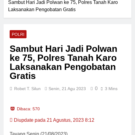
Iptu Fifriki Candra Turun ke
Sambut Hari Jadi Polwan ke 75, Polres Tanah Karo
Kapolres Pasaman Barat
Tombang Mudiak
Laksanakan Pengobatan Gratis
Pimpin Upacara Sertijab
Sejumlah Pejabat Utama
21 Jam Lalu
Ditlantas Polda Sumbar
Ucapkan Selamat Hari
POLRI
Dharma Wanita Nasional 5
21 Jam Lalu
Agustus
Bulan Bakti Pramuka 2026,
Sambut Hari Jadi Polwan
Lapas Pasir Pengaraian
ke 75, Polres Tanah Karo
Perkuat Sinergi dengan
21 Jam Lalu
Pemkab Rohul
Kadis PUPR Rohul Pimpin
Laksanakan Pengobatan
Bakti Sosial, Daur Ulang
Gratis
Aspal untuk Tambal Jalan
21 Jam Lalu
Berlubang
0
Robet T. Silun
Senin, 21 Agu 2023
3 Mins
Dibaca:
570
Diupdate pada 21 Agustus, 2023 8:12
Tayang Senin,(21/08/2023)