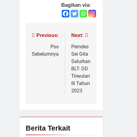
Bagikan via:
Navigasi
Previous:
Next:
pos
Pos
Pemdes
Sebelumnya
Sei Gita
Salurkan
BLT- DD
Triwulan
III Tahun
2023
Berita Terkait