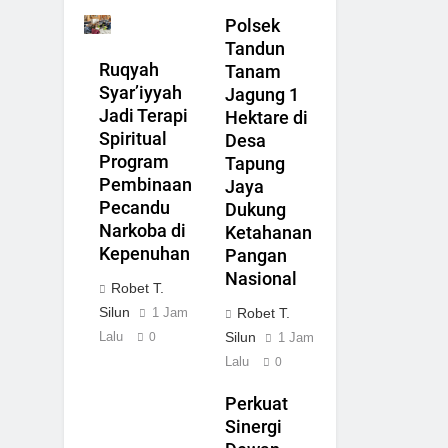
Polsek
Tandun
Ruqyah
Tanam
Syar’iyyah
Jagung 1
Jadi Terapi
Hektare di
Spiritual
Desa
Program
Tapung
Pembinaan
Jaya
Pecandu
Dukung
Narkoba di
Ketahanan
Kepenuhan
Pangan
Nasional
Robet T.
Silun
Robet T.
1 Jam
Silun
Lalu
1 Jam
0
Lalu
0
Perkuat
Sinergi