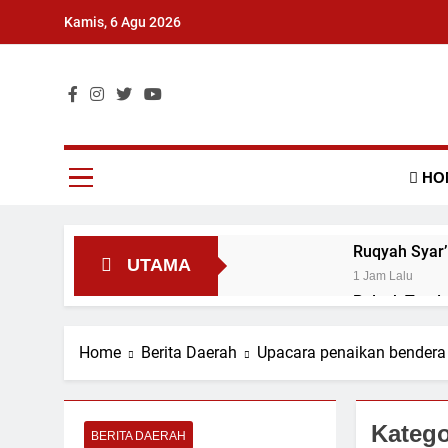
Skip
Kamis, 6 Agu 2026
to
content
Surat Kabar Umum
HO
Ruqyah Syar’
UTAMA
1 Jam Lalu
Polsek Tand
1 Jam Lalu
Razia Gabung
Home
Berita Daerah
Upacara penaikan bendera 
1 Jam Lalu
Perkuat Sine
Aritonang
Katego
BERITA DAERAH
1 Jam Lalu