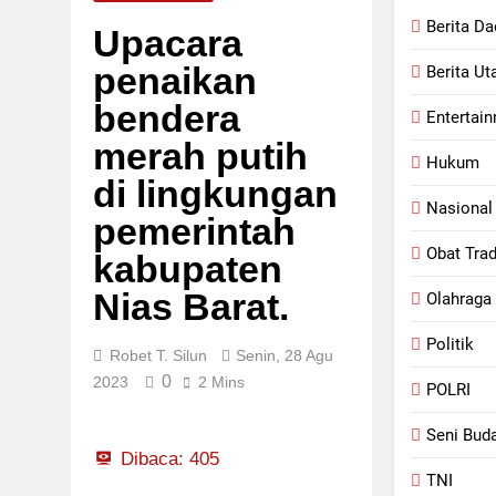
Tegaskan Kom
Berita Da
Upacara
2 Jam Lalu
penaikan
Berita U
Selasa, 4 Agu 20
bendera
Entertain
merah putih
Hukum
di lingkungan
Nasional
pemerintah
Obat Trad
kabupaten
Nias Barat.
Olahraga
Politik
Robet T. Silun
Senin, 28 Agu
0
2023
2 Mins
POLRI
Seni Bud
Dibaca:
405
TNI