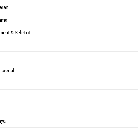
itmen Polres Batu Bara Musnahkan Hampir Dua Kilogram Nar
erah
tama
26
ment & Selebriti
isional
aya