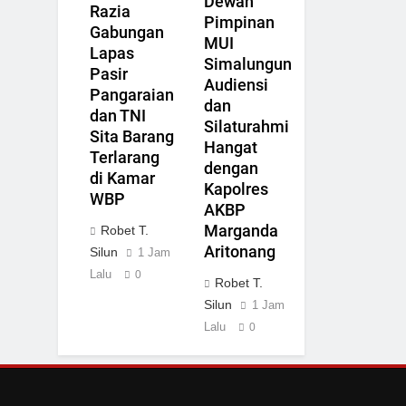
Dewan
Razia
Pimpinan
Gabungan
MUI
Lapas
Simalungun
Pasir
Audiensi
Pangaraian
dan
dan TNI
Silaturahmi
Sita Barang
Hangat
Terlarang
dengan
di Kamar
Kapolres
WBP
AKBP
Marganda
Robet T.
Aritonang
Silun
1 Jam
Lalu
0
Robet T.
Silun
1 Jam
Lalu
0