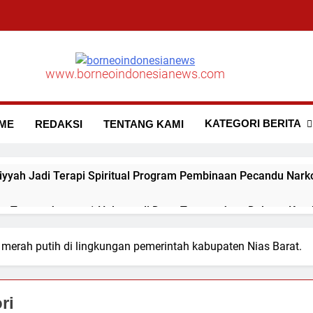
www.borneoindonesianews.com
KATEGORI BERITA
ME
REDAKSI
TENTANG KAMI
iyyah Jadi Terapi Spiritual Program Pembinaan Pecandu Nar
un Tanam Jagung 1 Hektare di Desa Tapung Jaya Dukung Ket
an Lapas Pasir Pangaraian dan TNI Sita Barang Terlarang d
merah putih di lingkungan pemerintah kabupaten Nias Barat.
rgi Dewan Pimpinan MUI Simalungun Audiensi dan Silaturahm
ri