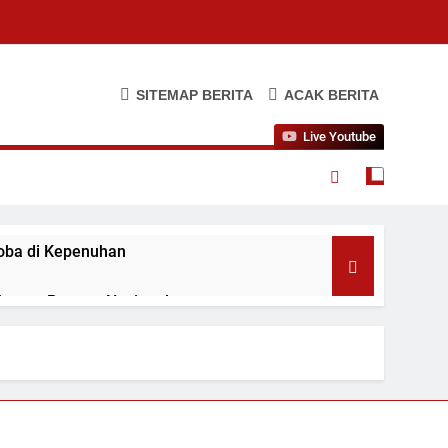
SITEMAP BERITA
ACAK BERITA
Live Youtube
koba di Kepenuhan
ahanan Pangan Nasional
i Kamar WBP
i Hangat dengan Kapolres AKBP Marganda