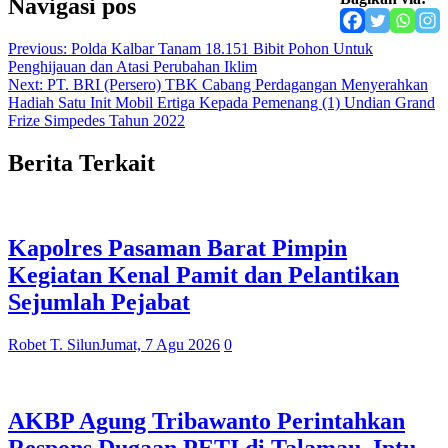
Navigasi pos
Previous:
Polda Kalbar Tanam 18.151 Bibit Pohon Untuk
Penghijauan dan Atasi Perubahan Iklim
Next:
PT. BRI (Persero) TBK Cabang Perdagangan Menyerahkan
Hadiah Satu Init Mobil Ertiga Kepada Pemenang (1) Undian Grand
Frize Simpedes Tahun 2022
Berita Terkait
Kapolres Pasaman Barat Pimpin
Kegiatan Kenal Pamit dan Pelantikan
Sejumlah Pejabat
Robet T. Silun
Jumat, 7 Agu 2026
0
AKBP Agung Tribawanto Perintahkan
Respons Dugaan PETI di Talamau, Iptu