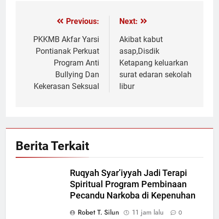
Previous:
Next:
Navigasi
pos
PKKMB Akfar Yarsi
Akibat kabut
Pontianak Perkuat
asap,Disdik
Program Anti
Ketapang keluarkan
Bullying Dan
surat edaran sekolah
Kekerasan Seksual
libur
Berita Terkait
Ruqyah Syar’iyyah Jadi Terapi
Spiritual Program Pembinaan
Pecandu Narkoba di Kepenuhan
Robet T. Silun
11 jam lalu
0