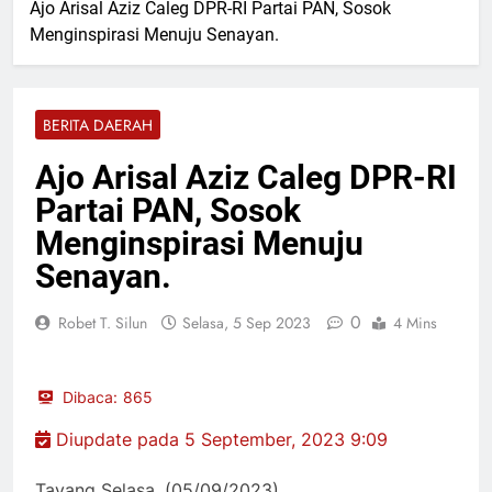
Ketahanan Pangan Nasional
Ajo Arisal Aziz Caleg DPR-RI Partai PAN, Sosok
Razia Gabungan Lapas
Menginspirasi Menuju Senayan.
Pasir Pangaraian dan TNI
Sita Barang Terlarang di
11 Jam Lalu
Kamar WBP
Perkuat Sinergi Dewan
Pimpinan MUI Simalungun
BERITA DAERAH
Audiensi dan Silaturahmi
11 Jam Lalu
Hangat dengan Kapolres
Tegaskan Komitmen Polres
Ajo Arisal Aziz Caleg DPR-RI
AKBP Marganda Aritonang
Batu Bara Musnahkan
Partai PAN, Sosok
Hampir Dua Kilogram
11 Jam Lalu
Narkotika Jenis Sabu
Kecelakaan Maut di Tol
Menginspirasi Menuju
Sergai, Seorang
Senayan.
Penumpang Avanza
Selasa, 4 Agu 2026
Meninggal Dunia
0
Robet T. Silun
Selasa, 5 Sep 2023
4 Mins
Dibaca:
865
Diupdate pada 5 September, 2023 9:09
Tayang Selasa, (05/09/2023)