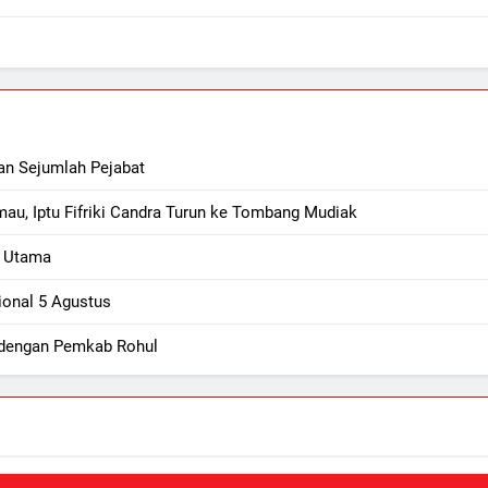
an Sejumlah Pejabat
au, Iptu Fifriki Candra Turun ke Tombang Mudiak
t Utama
ional 5 Agustus
i dengan Pemkab Rohul