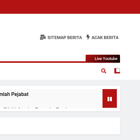
SITEMAP BERITA
ACAK BERITA
Live Youtube
mlah Pejabat
 Fifriki Candra Turun ke Tombang