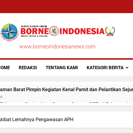
www.borneoindonesianews.com
OME
REDAKSI
TENTANG KAMI
KATEGORI BERITA
aman Barat Pimpin Kegiatan Kenal Pamit dan Pelantikan Seju
26
ribawanto Perintahkan Respons Dugaan PETI di Talamau, Iptu
26
u Akibat Lemahnya Pengawasan APH
aman Barat Pimpin Upacara Sertijab Sejumlah Pejabat Utama
26