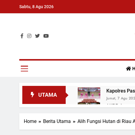
Skip
Sabtu, 8 Agu 2026
to
content
Surat Kabar Umum
H
Kapolres Pas
UTAMA
Jumat, 7 Agu 20
AKBP Agung T
Mudiak
Jumat, 7 Agu 20
Home
Berita Utama
Alih Fungsi Hutan di Ria
Kapolres Pas
Jumat, 7 Agu 20