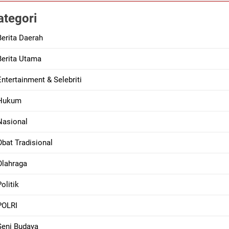
lda Sumbar Ucapkan Selamat Hari Dharma Wanita Nasional 5 
ategori
26
Pramuka 2026, Lapas Pasir Pengaraian Perkuat Sinergi denga
Berita Daerah
26
Berita Utama
ohul Pimpin Bakti Sosial, Daur Ulang Aspal untuk Tambal Jal
26
Entertainment & Selebriti
Hukum
Nasional
Obat Tradisional
Olahraga
Politik
POLRI
Seni Budaya