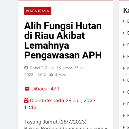
Ditlantas Po
K
BERITA UTAMA
Jumat, 7 Agu 20
Bulan Bakti 
Alih Fungsi Hutan
Jumat, 7 Agu 20
di Riau Akibat
Kadis PUPR R
Jumat, 7 Agu 20
Lemahnya
Pengawasan APH
Robet T. Silun
Jumat, 28 Jul
0
2023
4 Mins
Dibaca:
479
Diupdate pada 28 Juli, 2023
11:46
Tayang Jum’at,(28/7/2023)
Bekasi,Borneoindonesianews.com,–