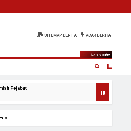
SITEMAP BERITA
ACAK BERITA
Live Youtube
mlah Pejabat
 Fifriki Candra Turun ke Tombang
wan.