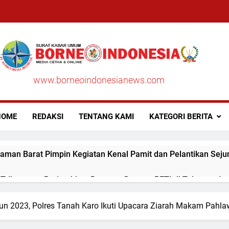
www.borneoindonesianews.com
OME
REDAKSI
TENTANG KAMI
KATEGORI BERITA
aman Barat Pimpin Kegiatan Kenal Pamit dan Pelantikan Seju
ribawanto Perintahkan Respons Dugaan PETI di Talamau, Iptu
hun 2023, Polres Tanah Karo Ikuti Upacara Ziarah Makam Pahla
aman Barat Pimpin Upacara Sertijab Sejumlah Pejabat Utama