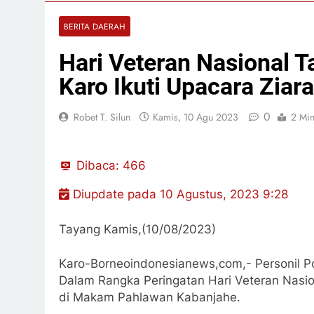
Ditlantas Po
BERITA DAERAH
19 Jam Lalu
Bulan Bakti 
Hari Veteran Nasional 
19 Jam Lalu
Karo Ikuti Upacara Zia
Kadis PUPR R
19 Jam Lalu
0
Robet T. Silun
Kamis, 10 Agu 2023
2 Mi
Dibaca:
466
Diupdate pada 10 Agustus, 2023 9:28
Tayang Kamis,(10/08/2023)
Karo-Borneoindonesianews,com,- Personil Po
Dalam Rangka Peringatan Hari Veteran Nasi
di Makam Pahlawan Kabanjahe.