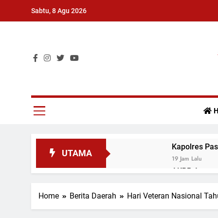
Skip
Sabtu, 8 Agu 2026
to
content
Surat Kabar Umum
H
Kapolres Pas
UTAMA
19 Jam Lalu
AKBP Agung T
Mudiak
19 Jam Lalu
Home
Berita Daerah
Hari Veteran Nasional Ta
Kapolres Pas
19 Jam Lalu