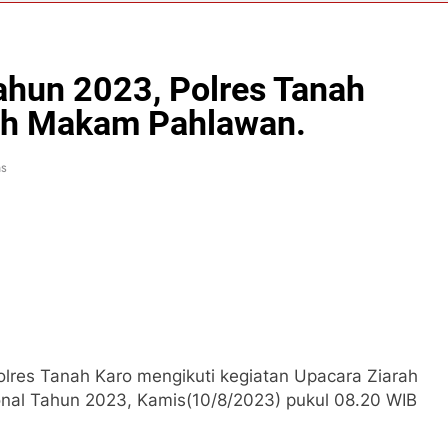
lda Sumbar Ucapkan Selamat Hari Dharma Wanita Nasional 5 
Pramuka 2026, Lapas Pasir Pengaraian Perkuat Sinergi denga
Tahun 2023, Polres Tanah
rah Makam Pahlawan.
ohul Pimpin Bakti Sosial, Daur Ulang Aspal untuk Tambal Jal
ns
lres Tanah Karo mengikuti kegiatan Upacara Ziarah
onal Tahun 2023, Kamis(10/8/2023) pukul 08.20 WIB