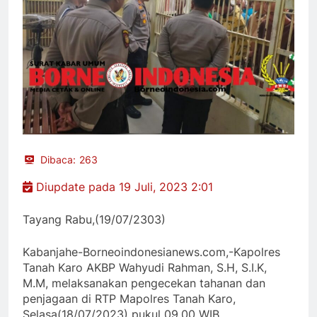
Dibaca:
263
Diupdate pada 19 Juli, 2023 2:01
Tayang Rabu,(19/07/2303)
Kabanjahe-Borneoindonesianews.com,-Kapolres
Tanah Karo AKBP Wahyudi Rahman, S.H, S.I.K,
M.M, melaksanakan pengecekan tahanan dan
penjagaan di RTP Mapolres Tanah Karo,
Selasa(18/07/2023) pukul 09.00 WIB.