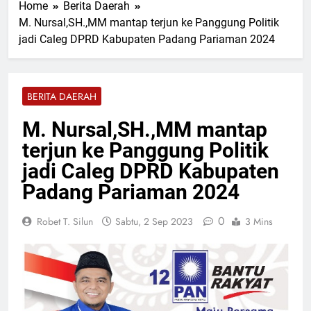
Home
Berita Daerah
Dugaan PETI di Talamau,
Jumat, 7 Agu 2026
Iptu Fifriki Candra Turun ke
M. Nursal,SH.,MM mantap terjun ke Panggung Politik
Kapolres Pasaman Barat
Tombang Mudiak
jadi Caleg DPRD Kabupaten Padang Pariaman 2024
Pimpin Upacara Sertijab
Sejumlah Pejabat Utama
Jumat, 7 Agu 2026
Ditlantas Polda Sumbar
Ucapkan Selamat Hari
BERITA DAERAH
Dharma Wanita Nasional 5
Jumat, 7 Agu 2026
Agustus
Bulan Bakti Pramuka 2026,
M. Nursal,SH.,MM mantap
Lapas Pasir Pengaraian
terjun ke Panggung Politik
Perkuat Sinergi dengan
Jumat, 7 Agu 2026
Pemkab Rohul
Kadis PUPR Rohul Pimpin
jadi Caleg DPRD Kabupaten
Bakti Sosial, Daur Ulang
Padang Pariaman 2024
Aspal untuk Tambal Jalan
Jumat, 7 Agu 2026
Berlubang
0
Robet T. Silun
Sabtu, 2 Sep 2023
3 Mins