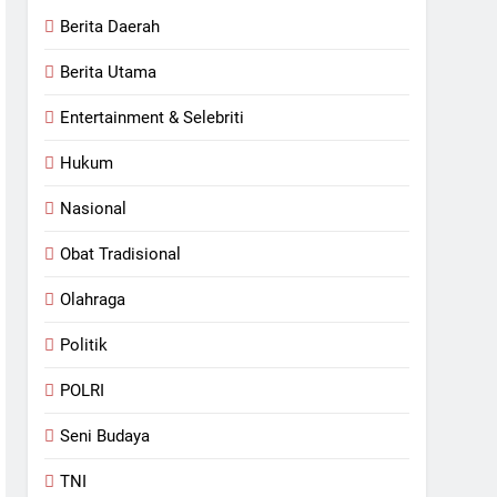
an Pemkab Rohul
Berita Daerah
Berita Utama
lan Berlubang
Entertainment & Selebriti
Hukum
Nasional
Obat Tradisional
Olahraga
Politik
POLRI
Seni Budaya
TNI