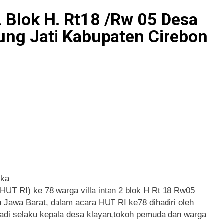
Pramuka 2026, Lapas Pasir Pengaraian Perkuat Sinergi deng
2 Blok H. Rt18 /Rw 05 Desa
ng Jati Kabupaten Cirebon
ohul Pimpin Bakti Sosial, Daur Ulang Aspal untuk Tambal Ja
8
gka
UT RI) ke 78 warga villa intan 2 blok H Rt 18 Rw05
 Jawa Barat, dalam acara HUT RI ke78 dihadiri oleh
adi selaku kepala desa klayan,tokoh pemuda dan warga