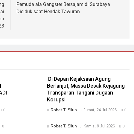
ng
Pemuda ala Gangster Bersajam di Surabaya
ai
Diciduk saat Hendak Tawuran
un
23
Di Depan Kejaksaan Agung
N
Berlanjut, Massa Desak Kejagung
ADI
Transparan Tangani Dugaan
Korupsi
Robet T. Silun
Jumat, 24 Jul 2026
0
0
Robet T. Silun
Kamis, 9 Jul 2026
0
0