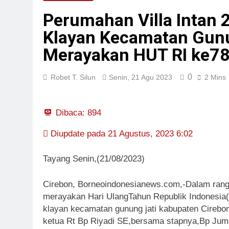
Bulan Bakti 
Perumahan Villa Intan 
19 Jam Lalu
Klayan Kecamatan Gunu
Kadis PUPR R
Merayakan HUT RI ke7
19 Jam Lalu
0
Robet T. Silun
Senin, 21 Agu 2023
2 Mins
Dibaca:
894
Diupdate pada 21 Agustus, 2023 6:02
Tayang Senin,(21/08/2023)
Cirebon, Borneoindonesianews.com,-Dalam ran
merayakan Hari UlangTahun Republik Indonesia(H
klayan kecamatan gunung jati kabupaten Cirebon
ketua Rt Bp Riyadi SE,bersama stapnya,Bp Jum