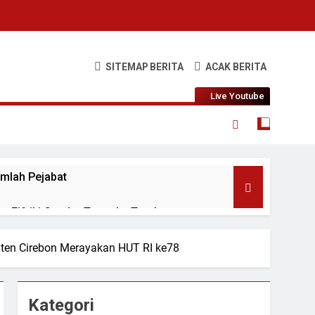
SITEMAP BERITA
ACAK BERITA
Live Youtube
umlah Pejabat
u Fifriki Candra Turun ke Tombang
aten Cirebon Merayakan HUT RI ke78
a
 Agustus
Kategori