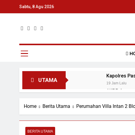
Skip
Sabtu, 8 Agu 2026
to
content
Surat Kabar Umum
H
Kapolres Pas
UTAMA
19 Jam Lalu
AKBP Agung T
Mudiak
19 Jam Lalu
Home
Berita Utama
Perumahan Villa Intan 2 B
Kapolres Pas
19 Jam Lalu
Ditlantas Po
BERITA UTAMA
19 Jam Lalu