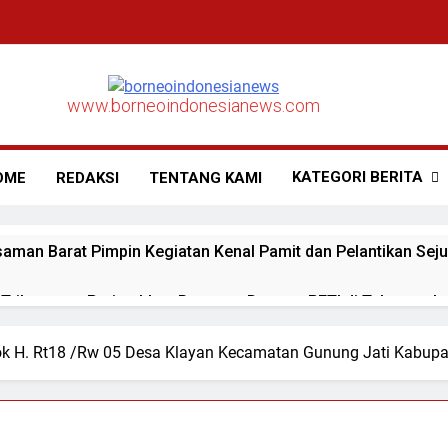
www.borneoindonesianews.com
KATEGORI BERITA
OME
REDAKSI
TENTANG KAMI
aman Barat Pimpin Kegiatan Kenal Pamit dan Pelantikan Sej
ribawanto Perintahkan Respons Dugaan PETI di Talamau, Ipt
lok H. Rt18 /Rw 05 Desa Klayan Kecamatan Gunung Jati Kabup
aman Barat Pimpin Upacara Sertijab Sejumlah Pejabat Utam
lda Sumbar Ucapkan Selamat Hari Dharma Wanita Nasional 5