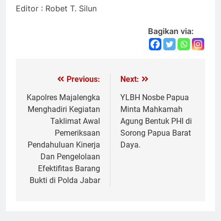
Editor : Robet T. Silun
Bagikan via:
Previous:
Next:
Navigasi
pos
Kapolres Majalengka
YLBH Nosbe Papua
Menghadiri Kegiatan
Minta Mahkamah
Taklimat Awal
Agung Bentuk PHI di
Pemeriksaan
Sorong Papua Barat
Pendahuluan Kinerja
Daya.
Dan Pengelolaan
Efektifitas Barang
Bukti di Polda Jabar