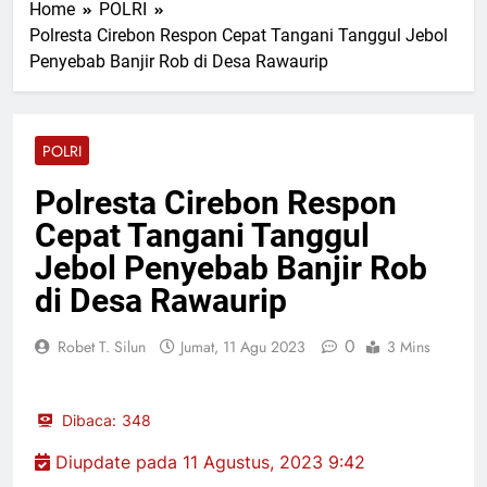
Home
POLRI
Terbaru “Ada Kamu”
Sabtu, 8 Agu 2026
Polresta Cirebon Respon Cepat Tangani Tanggul Jebol
Terinspirasi Kisah Nyata,
Penyebab Banjir Rob di Desa Rawaurip
Romeo AL-ILHAM Rilis “Kau
Tak Akan Berjalan
Sabtu, 8 Agu 2026
Sendirian”
PAC GRIB Jaya Rimbo
Bujang Resmi Terima
POLRI
Mandat Kepengurusan dari
Sabtu, 8 Agu 2026
DPC GRIB Jaya Tebo
Wali Kota Pekanbaru dan
Polresta Cirebon Respon
Tiga Negara Tanam Pohon
Cepat Tangani Tanggul
di Pekanbaru
Sabtu, 8 Agu 2026
Dugaan Galian C Bodong
Jebol Penyebab Banjir Rob
Bermodus Perataan Lokasi
di Desa Rawaurip
Mencuat, Krimsus Polda
Sabtu, 8 Agu 2026
Riau Akan Tinjauan Lokasi
0
Robet T. Silun
Jumat, 11 Agu 2023
3 Mins
Dibaca:
348
Diupdate pada 11 Agustus, 2023 9:42