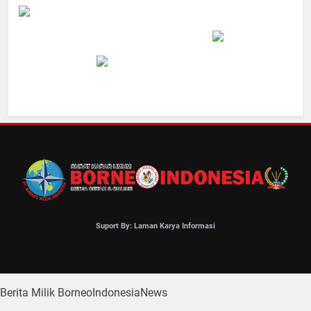
Suport By: Laman Karya Informasi
Berita Milik BorneoIndonesiaNews