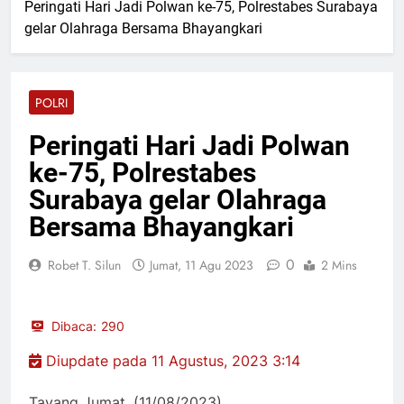
Iptu Fifriki Candra Turun ke
Peringati Hari Jadi Polwan ke-75, Polrestabes Surabaya
Kapolres Pasaman Barat
Tombang Mudiak
gelar Olahraga Bersama Bhayangkari
Pimpin Upacara Sertijab
Sejumlah Pejabat Utama
Jumat, 7 Agu 2026
Ditlantas Polda Sumbar
Ucapkan Selamat Hari
POLRI
Dharma Wanita Nasional 5
Jumat, 7 Agu 2026
Agustus
Bulan Bakti Pramuka 2026,
Peringati Hari Jadi Polwan
Lapas Pasir Pengaraian
ke-75, Polrestabes
Perkuat Sinergi dengan
Jumat, 7 Agu 2026
Pemkab Rohul
Kadis PUPR Rohul Pimpin
Surabaya gelar Olahraga
Bakti Sosial, Daur Ulang
Bersama Bhayangkari
Aspal untuk Tambal Jalan
Jumat, 7 Agu 2026
Berlubang
0
Robet T. Silun
Jumat, 11 Agu 2023
2 Mins
Dibaca:
290
Diupdate pada 11 Agustus, 2023 3:14
Tayang Jumat, (11/08/2023).