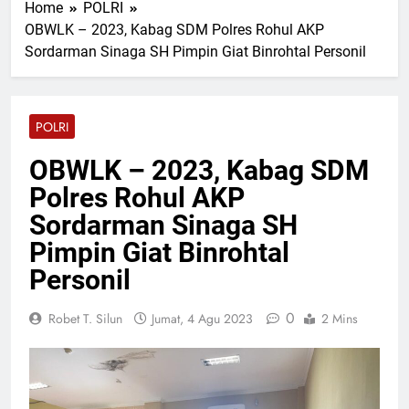
Home
POLRI
Terbaru “Ada Kamu”
21 Jam Lalu
OBWLK – 2023, Kabag SDM Polres Rohul AKP
Terinspirasi Kisah Nyata,
Sordarman Sinaga SH Pimpin Giat Binrohtal Personil
Romeo AL-ILHAM Rilis “Kau
Tak Akan Berjalan
21 Jam Lalu
Sendirian”
PAC GRIB Jaya Rimbo
Bujang Resmi Terima
POLRI
Mandat Kepengurusan dari
21 Jam Lalu
DPC GRIB Jaya Tebo
Wali Kota Pekanbaru dan
OBWLK – 2023, Kabag SDM
Tiga Negara Tanam Pohon
Polres Rohul AKP
di Pekanbaru
21 Jam Lalu
Dugaan Galian C Bodong
Sordarman Sinaga SH
Bermodus Perataan Lokasi
Pimpin Giat Binrohtal
Mencuat, Krimsus Polda
21 Jam Lalu
Riau Akan Tinjauan Lokasi
Personil
0
Robet T. Silun
Jumat, 4 Agu 2023
2 Mins